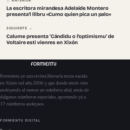
Navegación ente pieces
← ANTERIOR
La escritora mirandesa Adelaide Montero
presenta’l llibru «Cumo quien pica un palo»
SIGUIENTE →
Calume presenta ‘Cándidu o l’optimismu’ de
Voltaire esti vienres en Xixón
Formientu ye una revista lliteraria moza nacida
en Xixón nel añu 2006 y que dende entós vien
asoleyando al menos un númberu añal, amás de
dalgunos númberos especiales, aportando yá a
17 númberos asoleyaos.
FORMIENTU DIXITAL