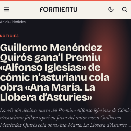
Aniciu
/
Noticies
NOTICIES
Guillermo Menéndez
Quirós gana’l Premiu
«Alfonso Iglesias» de
cómic n’asturianu cola
obra «Ana María. La
Llobera d’Asturies»
La edición decimocuarta del Premiu «Alfonso Iglesias» de Cómic
n’asturianu fallóse ayeri en favor del autor mozu Guillermo
Menéndez Quirós cola obra Ana María. La Llobera d’Asturies.…