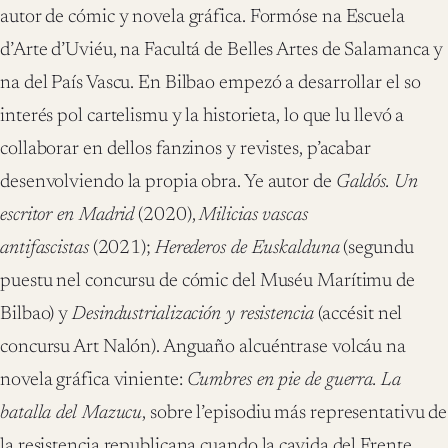
autor de cómic y novela gráfica. Formóse na Escuela
d’Arte d’Uviéu, na Facultá de Belles Artes de Salamanca y
na del País Vascu. En Bilbao empezó a desarrollar el so
interés pol cartelismu y la historieta, lo que lu llevó a
collaborar en dellos fanzinos y revistes, p’acabar
desenvolviendo la propia obra. Ye autor de
Galdós. Un
escritor en Madrid
(2020),
Milicias vascas
antifascistas
(2021);
Herederos de Euskalduna
(segundu
puestu nel concursu de cómic del Muséu Marítimu de
Bilbao) y
Desindustrialización y resistencia
(accésit nel
concursu Art Nalón). Anguaño alcuéntrase volcáu na
novela gráfica viniente:
Cumbres en pie de guerra. La
batalla del Mazucu
, sobre l’episodiu más representativu de
la resistencia republicana cuando la cayida del Frente