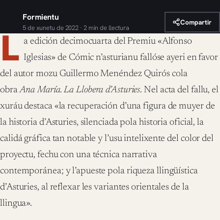
Formientu
Compartir
5 de xunetu de 2022 · 2 min de llectura
L
a edición decimocuarta del Premiu «Alfonso
Iglesias» de Cómic n’asturianu fallóse ayeri en favor
del autor mozu Guillermo Menéndez Quirós cola
obra
Ana María. La Llobera d’Asturies
. Nel acta del fallu, el
xuráu destaca «la recuperación d’una figura de muyer de
la historia d’Asturies, silenciada pola historia oficial, la
calidá gráfica tan notable y l’usu intelixente del color del
proyectu, fechu con una técnica narrativa
contemporánea; y l’apueste pola riqueza llingüística
d’Asturies, al reflexar les variantes orientales de la
llingua».