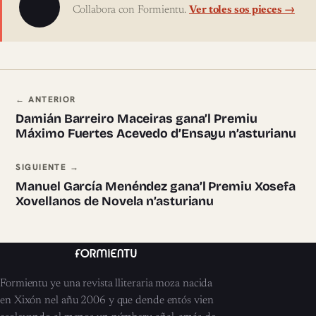
Collabora con Formientu.
Ver toles sos pieces →
Navegación ente pieces
← ANTERIOR
Damián Barreiro Maceiras gana’l Premiu
Máximo Fuertes Acevedo d’Ensayu n’asturianu
SIGUIENTE →
Manuel García Menéndez gana’l Premiu Xosefa
Xovellanos de Novela n’asturianu
Formientu ye una revista lliteraria moza nacida
en Xixón nel añu 2006 y que dende entós vien