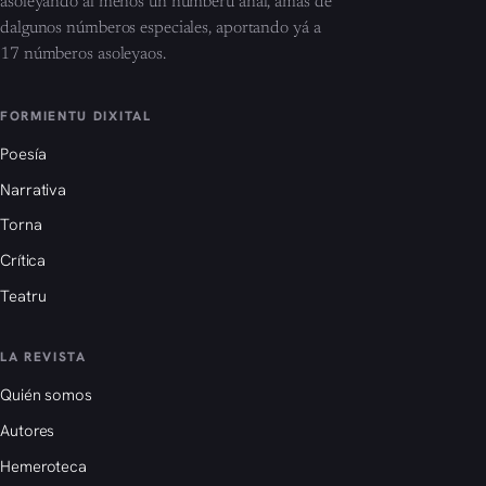
asoleyando al menos un númberu añal, amás de
dalgunos númberos especiales, aportando yá a
17 númberos asoleyaos.
FORMIENTU DIXITAL
Poesía
Narrativa
Torna
Crítica
Teatru
LA REVISTA
Quién somos
Autores
Hemeroteca