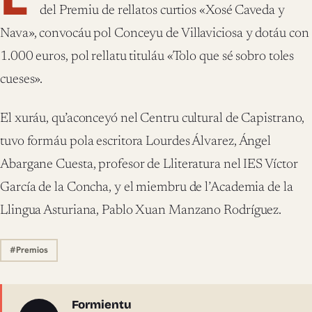
del Premiu de rellatos curtios «Xosé Caveda y
Nava», convocáu pol Conceyu de Villaviciosa y dotáu con
1.000 euros, pol rellatu tituláu «Tolo que sé sobro toles
cueses».
El xuráu, qu’aconceyó nel Centru cultural de Capistrano,
tuvo formáu pola escritora Lourdes Álvarez, Ángel
Abargane Cuesta, profesor de Lliteratura nel IES Víctor
García de la Concha, y el miembru de l’Academia de la
Llingua Asturiana, Pablo Xuan Manzano Rodríguez.
#Premios
Sobre l'autor
Formientu