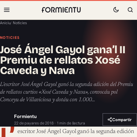
Aniciu
/
Noticies
NOTICIES
José Ángel Gayol gana’l II
Premiu de rellatos Xosé
Caveda y Nava
L’escritor José Ángel Gayol ganó la segunda edición del Premiu
de rellatos curtios «Xosé Caveda y Nava», convocáu pol
Conceyu de Villaviciosa y dotáu con 1.000…
Formientu
Compartir
22 de payares de 2018 · 1 min de llectura
L’
escritor José Ángel Gayol ganó la segunda edición