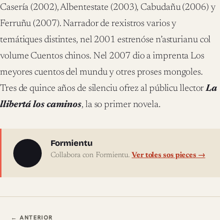
Casería (2002), Albentestate (2003), Cabudañu (2006) y
Ferruñu (2007). Narrador de rexistros varios y
temátiques distintes, nel 2001 estrenóse n’asturianu col
volume Cuentos chinos. Nel 2007 dio a imprenta Los
meyores cuentos del mundu y otres proses mongoles.
Tres de quince años de silenciu ofrez al públicu llector
La
llibertá los caminos
, la so primer novela.
Sobre l'autor
Formientu
Collabora con Formientu.
Ver toles sos pieces →
Navegación ente pieces
← ANTERIOR