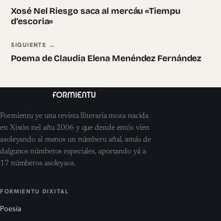
Xosé Nel Riesgo saca al mercáu «Tiempu
d’escoria»
SIGUIENTE →
Poema de Claudia Elena Menéndez Fernández
Formientu ye una revista lliteraria moza nacida
en Xixón nel añu 2006 y que dende entós vien
asoleyando al menos un númberu añal, amás de
dalgunos númberos especiales, aportando yá a
17 númberos asoleyaos.
FORMIENTU DIXITAL
Poesía