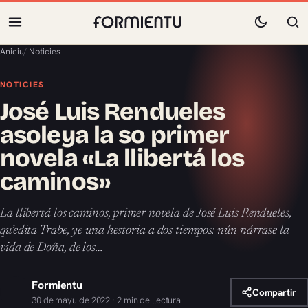
Aniciu
/
Noticies
NOTICIES
José Luis Rendueles
asoleya la so primer
novela «La llibertá los
caminos»
La llibertá los caminos, primer novela de José Luis Rendueles,
qu’edita Trabe, ye una hestoria a dos tiempos: nún nárrase la
vida de Doña, de los…
Formientu
Compartir
30 de mayu de 2022 · 2 min de llectura