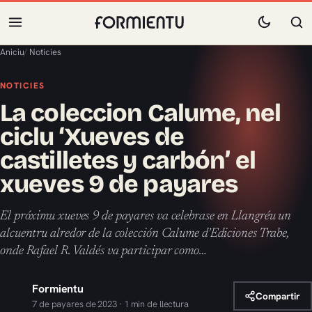
Aniciu
/
Noticies
NOTICIES
La coleccion Calume, nel
ciclu ‘Xueves de
castilletes y carbón’ el
xueves 9 de payares
El próximu xueves 9 de payares va celebrase en Llangréu un
alcuentru alredor de la colección Calume d’Ediciones Trabe,
onde Rafael R. Valdés va participar como…
Formientu
Compartir
7 de payares de 2023 · 1 min de llectura