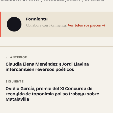
Sobre l'autor
Formientu
Collabora con Formientu.
Ver toles sos pieces →
Navegación ente pieces
← ANTERIOR
Claudia Elena Menéndez y Jordi Llavina
intercambien reversos poéticos
SIGUIENTE →
Ovidio García, premiu del XI Concursu de
recoyida de toponimia pol so trabayu sobre
Matalavilla