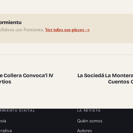
l'autor
ormientu
ollabora con Formientu.
Ver toles sos pieces →
te pieces
e Collera Convoca’l IV
La Sociedá La Montera
rtios
Cuentos C
RMIENTU DIXITAL
LA REVISTA
sía
Quién somos
rativa
Autores