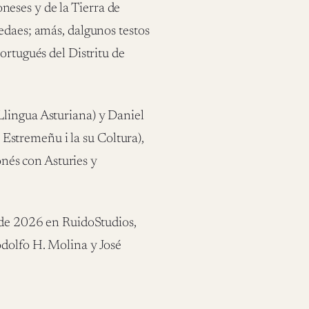
eoneses y de la Tierra de
edaes; amás, dalgunos testos
ortugués del Distritu de
Llingua Asturiana) y Daniel
stremeñu i la su Coltura),
eonés con Asturies y
u de 2026 en RuidoStudios,
odolfo H. Molina y José