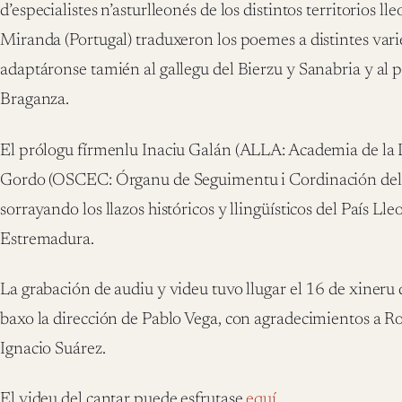
d’especialistes n’asturlleonés de los distintos territorios ll
Miranda (Portugal) traduxeron los poemes a distintes vari
adaptáronse tamién al gallegu del Bierzu y Sanabria y al p
Braganza.
El prólogu fírmenlu Inaciu Galán (ALLA: Academia de la 
Gordo (OSCEC: Órganu de Seguimentu i Cordinación del E
sorrayando los llazos históricos y llingüísticos del País Ll
Estremadura.
La grabación de audiu y videu tuvo llugar el 16 de xiner
baxo la dirección de Pablo Vega, con agradecimientos a R
Ignacio Suárez.
El videu del cantar puede esfrutase
equí
.