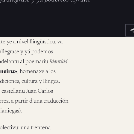
 ye a nivel llingüísticu, va
’allegrase y yá podemos
o adelantu al poemariu
Identidá
ineiru»
, homenaxe a los
diciones, cultura y llingua.
 castellanu Juan Carlos
rez, a partir d’una traducción
ianiegas).
colectivu: una trentena