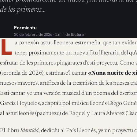
de les primeres…
Formientu
20 de febreru de 2026 · 2 min de llectura
L
a conexón astur-lleonesa-estremeña, que tan evidente
tener próximamente un nuevu fitu lliterariu del qu
esfrutar de les primeres pingarates d’esti proyectu. Com
(seronda de 2026), estrénase’l cantar
«Nuna nueite de x
nuesos mayores, artífices de la tresmisión de les nueses tra
Esti cantar ye una versión musical d’un poema del escritor
García Hoyuelos, adaptáu pol músicu lleonés Diego Gutiér
al asturlleonés (pachuezu) de Raquel y Laura Álvarez (Tsac
El llibru
Identidá
, dedicáu al País Lleonés, ye un proyectu 