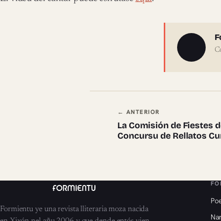
Sobre 
F
C
Navegación en
← ANTERIOR
La Comisión de Fiestes d
Concursu de Rellatos Cu
FO
Poe
Formientu ye una revista lliteraria moza nacida
Nar