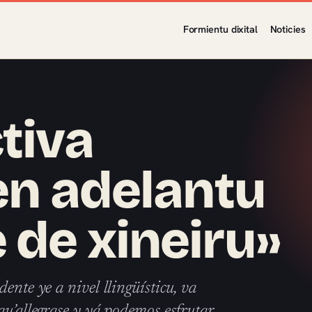
Formientu dixital
Noticies
tiva
ien adelantu
 de xineiru»
ente ye a nivel llingüísticu, va
qu’allegrase y yá podemos esfrutar