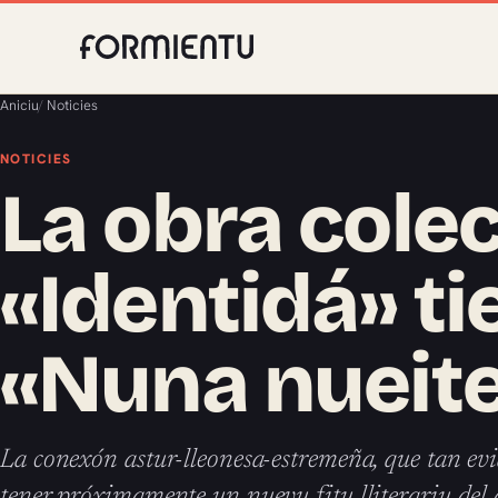
Aniciu
/
Noticies
NOTICIES
La obra colec
«Identidá» t
«Nuna nueite
La conexón astur-lleonesa-estremeña, que tan evid
tener próximamente un nuevu fitu lliterariu del 