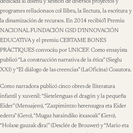
dedicada al diseñu y xestión de diversos proyectos y
programes rellacionaos col llibru, la llectura, la escritura y
la dinamización de recursos. En 2014 recibió’l Premiu
NACIONAL FUNDACIÓN GSD D’INNOVACIÓN
EDUCATIVA y el premiu CERTAME BONES
PRÁCTIQUES convocáu por UNICEF. Como ensayista
publicó “La construcción narrativa de la ética” (Sieglu
XXI) y “El diálogo de las creencias” (LaOficina) Coautora.
Como narradora publicó cinco obres de lliteratura
infantil y xuvenil: “Sietelenguas el dragón y la pequeña
Eider” (Mensajero), “Zazpimintzo herensugea eta Eider
ederra” (Gero), “Mugaz haraindiko itxasoak” (Gero),
“Holaxe gauzak dira!” (Desclée de Brouwer) y “Mario eta