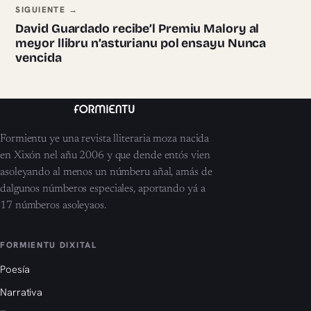
SIGUIENTE →
David Guardado recibe’l Premiu Malory al
meyor llibru n’asturianu pol ensayu Nunca
vencida
Formientu ye una revista lliteraria moza nacida
en Xixón nel añu 2006 y que dende entós vien
asoleyando al menos un númberu añal, amás de
dalgunos númberos especiales, aportando yá a
17 númberos asoleyaos.
FORMIENTU DIXITAL
Poesía
Narrativa