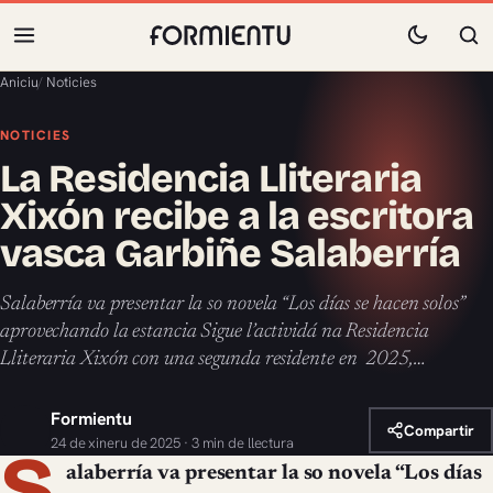
Aniciu
/
Noticies
NOTICIES
La Residencia Lliteraria
Xixón recibe a la escritora
vasca Garbiñe Salaberría
Salaberría va presentar la so novela “Los días se hacen solos”
aprovechando la estancia Sigue l’actividá na Residencia
Lliteraria Xixón con una segunda residente en 2025,…
Formientu
Compartir
24 de xineru de 2025 · 3 min de llectura
S
alaberría va presentar la so novela “Los días