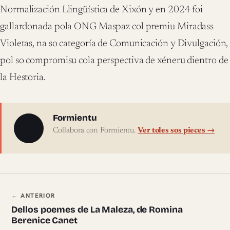
Normalización Llingüística de Xixón y en 2024 foi
gallardonada pola ONG Maspaz col premiu Miradass
Violetas, na so categoría de Comunicación y Divulgación,
pol so compromisu cola perspectiva de xéneru dientro de
la Hestoria.
Sobre l'autor
Formientu
Collabora con Formientu.
Ver toles sos pieces →
Navegación ente pieces
← ANTERIOR
Dellos poemes de La Maleza, de Romina
Berenice Canet