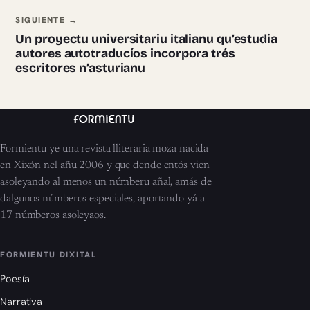
SIGUIENTE →
Un proyectu universitariu italianu qu’estudia
autores autotraducíos incorpora trés
escritores n’asturianu
Formientu ye una revista lliteraria moza nacida
en Xixón nel añu 2006 y que dende entós vien
asoleyando al menos un númberu añal, amás de
dalgunos númberos especiales, aportando yá a
17 númberos asoleyaos.
FORMIENTU DIXITAL
Poesía
Narrativa