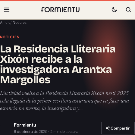
Aniciu
/
Noticies
NOTICIES
La Residencia Lliteraria
Xixón recibe a la
investigadora Arantxa
Margolles
L’actividá vuelve a la Residencia Lliteraria Xixón nesti 2025
cola llegada de la primer escritora asturiana que va facer una
estancia na mesma, la investigadora y…
Formientu
Compartir
8 de xineru de 2025 · 2 min de llectura