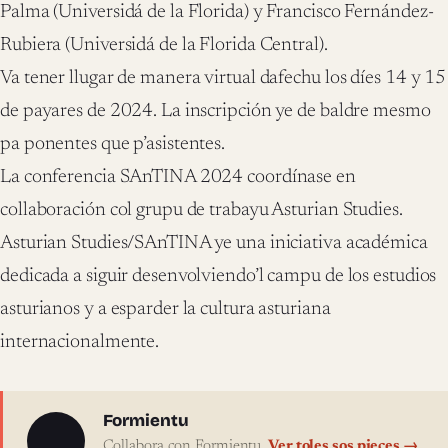
Palma (Universidá de la Florida) y Francisco Fernández-
Rubiera (Universidá de la Florida Central).
Va tener llugar de manera virtual dafechu los díes 14 y 15
de payares de 2024. La inscripción ye de baldre mesmo
pa ponentes que p’asistentes.
La conferencia SAnTINA 2024 coordínase en
collaboración col grupu de trabayu Asturian Studies.
Asturian Studies/SAnTINA ye una iniciativa académica
dedicada a siguir desenvolviendo’l campu de los estudios
asturianos y a esparder la cultura asturiana
internacionalmente.
Sobre l'autor
Formientu
Collabora con Formientu.
Ver toles sos pieces →