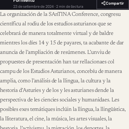
Formientu
Compartir
23 de setiembre de 2024 · 2 min de llectura
La organización de la SAnTINA Conference, congresu
científicu al rodiu de los estudios asturianos que se
celebrará de manera totalmente virtual y de baldre
mientres los díes 14 y 15 de payares, ta acabante de dar
anuncia de l’ampliación de resúmenes. L’unviu de
propuestes de presentación han tar rellacionaes col
campu de los Estudios Asturianos, concebíu de manera
amplia, como l’análisis de la llingua, la cultura y la
hestoria d’Asturies y de los y les asturianes dende la
perspectiva de les ciencies sociales y humanidaes. Les
posibles exes temátiques inclúin la llingua, la llingüística,
la lliteratura, el cine, la música, les artes visuales, la
hestoria, l’activismu, la migración, los deportes, la