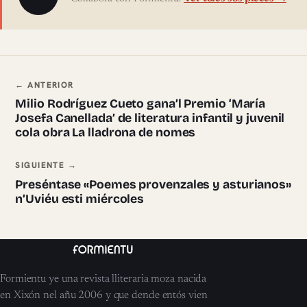
Navegación ente pieces
← ANTERIOR
Milio Rodríguez Cueto gana’l Premio ‘María
Josefa Canellada’ de literatura infantil y juvenil
cola obra La lladrona de nomes
SIGUIENTE →
Preséntase «Poemes provenzales y asturianos»
n’Uviéu esti miércoles
Formientu ye una revista lliteraria moza nacida
en Xixón nel añu 2006 y que dende entós vien