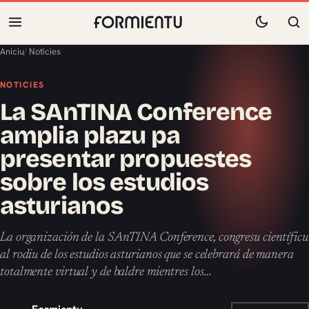
Aniciu
/
Noticies
NOTICIES
La SAnTINA Conference
amplia plazu pa
presentar propuestes
sobre los estudios
asturianos
La organización de la SAnTINA Conference, congresu científicu
al rodiu de los estudios asturianos que se celebrará de manera
totalmente virtual y de baldre mientres los…