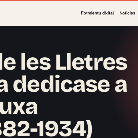
Formientu dixital
Noticies
 les Lletres
a dedicase a
Tuxa
882-1934)