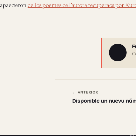
apaecieron
dellos poemes de l’autora recuperaos por Xur
Sobre 
F
C
Navegación en
← ANTERIOR
Disponible un nuevu númb