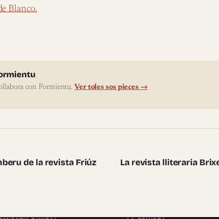
de Blanco.
l'autor
ormientu
ollabora con Formientu.
Ver toles sos pieces →
te pieces
eru de la revista Friúz
La revista lliteraria Br