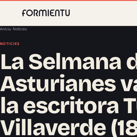
Aniciu
/
Noticies
NOTICIES
La Selmana de
Asturianes v
la escritora 
Villaverde (1