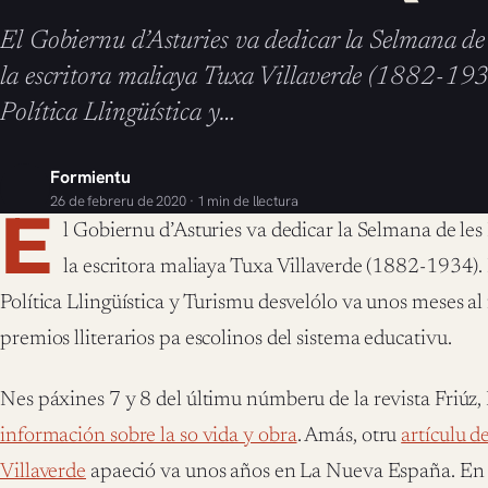
El Gobiernu d’Asturies va dedicar la Selmana de
la escritora maliaya Tuxa Villaverde (1882-193
Política Llingüística y…
Formientu
26 de febreru de 2020 · 1 min de llectura
E
l Gobiernu d’Asturies va dedicar la Selmana de les
la escritora maliaya Tuxa Villaverde (1882-1934).
Política Llingüística y Turismu desvelólo va unos meses al 
premios lliterarios pa escolinos del sistema educativu.
Nes páxines 7 y 8 del últimu númberu de la revista Friúz, 
información sobre la so vida y obra
. Amás, otru
artículu d
Villaverde
apaeció va unos años en La Nueva España. En 