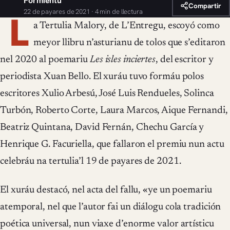
Formientu
Compartir
22 de payares de 2021 · 4 min de llectura
L
a Tertulia Malory, de L’Entregu, escoyó como
meyor llibru n’asturianu de tolos que s’editaron
nel 2020 al poemariu
Les isles inciertes
, del escritor y
periodista Xuan Bello. El xuráu tuvo formáu polos
escritores Xulio Arbesú, José Luis Rendueles, Solinca
Turbón, Roberto Corte, Laura Marcos, Aique Fernandi,
Beatriz Quintana, David Fernán, Chechu García y
Henrique G. Facuriella, que fallaron el premiu nun actu
celebráu na tertulia’l 19 de payares de 2021.
El xuráu destacó, nel acta del fallu, «ye un poemariu
atemporal, nel que l’autor fai un diálogu cola tradición
poética universal, nun viaxe d’enorme valor artísticu