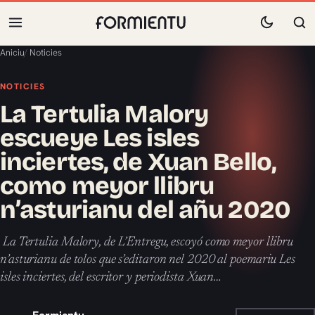
Aniciu
/
Noticies
NOTICIES
La Tertulia Malory
escueye Les isles
inciertes, de Xuan Bello,
como meyor llibru
n’asturianu del añu 2020
La Tertulia Malory, de L’Entregu, escoyó como meyor llibru
n’asturianu de tolos que s’editaron nel 2020 al poemariu Les
isles inciertes, del escritor y periodista Xuan…