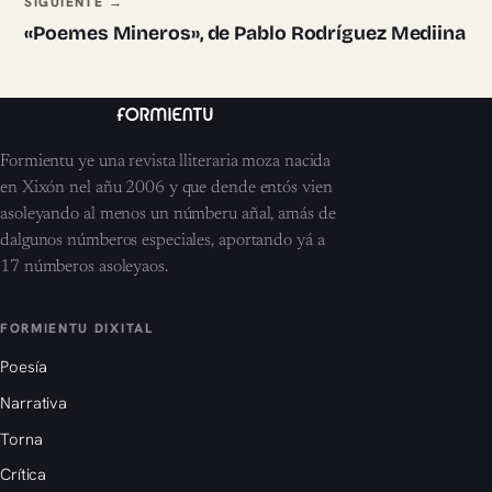
SIGUIENTE →
«Poemes Mineros», de Pablo Rodríguez Mediina
Formientu ye una revista lliteraria moza nacida
en Xixón nel añu 2006 y que dende entós vien
asoleyando al menos un númberu añal, amás de
dalgunos númberos especiales, aportando yá a
17 númberos asoleyaos.
FORMIENTU DIXITAL
Poesía
Narrativa
Torna
Crítica