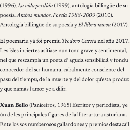
(1996),
La vida perdida
(1999), antología billingüe de su
poesía.
Ambos mundos. Poesía 1988-2009
(2010).
Antología billingüe de su poesía y
El llibru nuevu
(2017).
El poemariu yá foi premiu
Teodoro Cuesta
nel añu 2017.
Les isles inciertes asítiase nun tonu grave y sentimental,
nel que rescampla un poeta d’ aguda sensibilidá y fondu
conocedor del ser humanu, cabalmente consciente del
pasu del tiempu, de la muerte y del dolor qu’esta produz
y que namás l’amor ye a dilir.
Xuan Bello
(Paniceiros, 1965) Escritor y periodista, ye
ún de les principales figures de la lliterartura asturiana.
Ente los sos numberosos gallardones y premios destaca’l