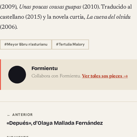
(2009),
Unas poucas cousas guapas
(2010). Traducido al
castellano (2015) y la novela curtia,
La cueva del olvidu
(2006).
#Meyor llibru n'asturianu
#Tertulia Malory
Sobre l'autor
Formientu
Collabora con Formientu.
Ver toles sos pieces →
Navegación ente pieces
← ANTERIOR
«Depués», d’Olaya Mallada Fernández