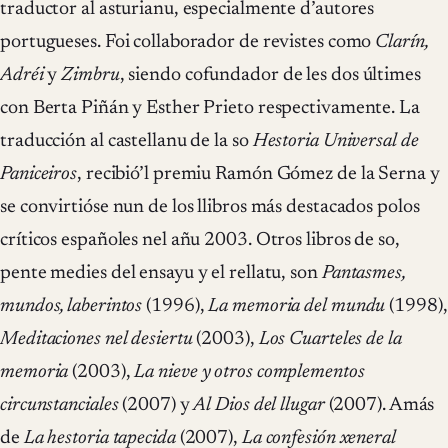
traductor al asturianu, especialmente d’autores
portugueses. Foi collaborador de revistes como
Clarín,
Adréi
y
Zimbru
, siendo cofundador de les dos últimes
con Berta Piñán y Esther Prieto respectivamente. La
traducción al castellanu de la so
Hestoria Universal de
Paniceiros
, recibió’l premiu Ramón Gómez de la Serna y
se convirtióse nun de los llibros más destacados polos
críticos españoles nel añu 2003. Otros libros de so,
pente medies del ensayu y el rellatu, son
Pantasmes,
mundos, laberintos
(1996),
La memoria del mundu
(1998),
Meditaciones nel desiertu
(2003),
Los Cuarteles de la
memoria
(2003),
La nieve y otros complementos
circunstanciales
(2007) y
Al Dios del llugar
(2007). Amás
de
La hestoria tapecida
(2007),
La confesión xeneral