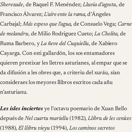
Sherezade
, de Raquel F. Menéndez;
Lluvia d’agostu
, de
Francisco Álvarez;
L’aire ente la rama,
d’Ángeles
Carbajal;
Más espeso que l’agua,
de Consuelo Vega;
Carne
de melandru
, de Milio Rodriguez Cueto;
La Chelita,
de
Ruma Barbero, y
La ñeve del Cuquiellu
, de Xabiero
Cayarga. Con esti gallardón, los sos entamadores
quieren prestixar les lletres asturianes, al empar que se
da difusión a les obres que, a criteriu del xuráu, sían
consideraes los meyores llibros escritos cada añu
n’asturianu.
Les isles inciertes
ye l’octavu poemario de Xuan Bello
depués de
Nel cuartu mariellu
(1982),
Llibru de les cenices
(1988),
El llibru vieyu
(1994),
Los caminos secretos