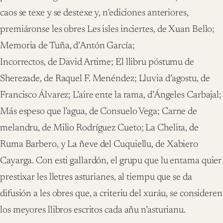
caos se texe y se destexe y, n’ediciones anteriores,
premiáronse les obres Les isles inciertes, de Xuan Bello;
Memoria de Tuña, d’Antón García;
Incorrectos, de David Artime; El llibru póstumu de
Sherezade, de Raquel F. Menéndez; Lluvia d’agostu, de
Francisco Álvarez; L’aire ente la rama, d’Ángeles Carbajal;
Más espeso que l’agua, de Consuelo Vega; Carne de
melandru, de Milio Rodríguez Cueto; La Chelita, de
Ruma Barbero, y La ñeve del Cuquiellu, de Xabiero
Cayarga. Con esti gallardón, el grupu que lu entama quier
prestixar les lletres asturianes, al tiempu que se da
difusión a les obres que, a criteriu del xuráu, se consideren
los meyores llibros escritos cada añu n’asturianu.