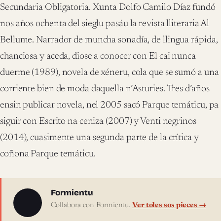
Secundaria Obligatoria. Xunta Dolfo Camilo Díaz fundó
nos años ochenta del sieglu pasáu la revista lliteraria Al
Bellume. Narrador de muncha sonadía, de llingua rápida,
chanciosa y aceda, diose a conocer con El cai nunca
duerme (1989), novela de xéneru, cola que se sumó a una
corriente bien de moda daquella n’Asturies. Tres d’años
ensin publicar novela, nel 2005 sacó Parque temáticu, pa
siguir con Escrito na ceniza (2007) y Venti negrinos
(2014), cuasimente una segunda parte de la crítica y
coñona Parque temáticu.
Sobre l'autor
Formientu
Collabora con Formientu.
Ver toles sos pieces →