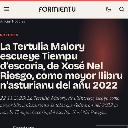
Aniciu
/
Noticies
NOTICIES
La Tertulia Malory
escueye Tiempu
d’escoria, de Xosé Nel
Riesgo, como meyor llibru
n’asturianu del añu 2022
22.11.2023: La Tertulia Malory, de L’Entregu, escoyó como
meyor llibru n’asturianu de tolos que s’editaron nel 2022 la
novela Tiempu d’escoria, del escritor Xosé Nel Riesgo.…