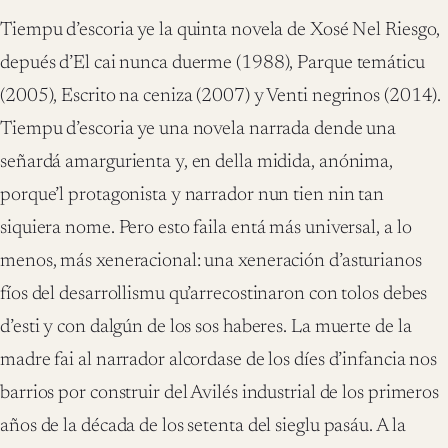
Tiempu d’escoria ye la quinta novela de Xosé Nel Riesgo,
depués d’El cai nunca duerme (1988), Parque temáticu
(2005), Escrito na ceniza (2007) y Venti negrinos (2014).
Tiempu d’escoria ye una novela narrada dende una
señardá amargurienta y, en della midida, anónima,
porque’l protagonista y narrador nun tien nin tan
siquiera nome. Pero esto faila entá más universal, a lo
menos, más xeneracional: una xeneración d’asturianos
fíos del desarrollismu qu’arrecostinaron con tolos debes
d’esti y con dalgún de los sos haberes. La muerte de la
madre fai al narrador alcordase de los díes d’infancia nos
barrios por construir del Avilés industrial de los primeros
años de la década de los setenta del sieglu pasáu. A la