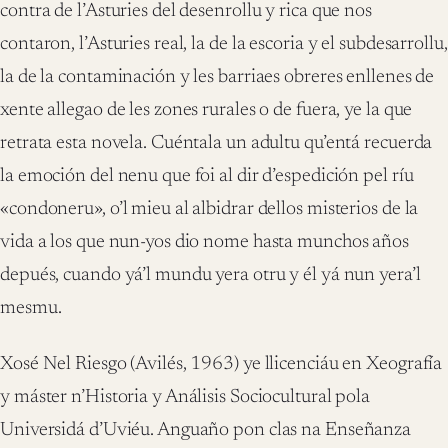
contra de l’Asturies del desenrollu y rica que nos
contaron, l’Asturies real, la de la escoria y el subdesarrollu,
la de la contaminación y les barriaes obreres enllenes de
xente allegao de les zones rurales o de fuera, ye la que
retrata esta novela. Cuéntala un adultu qu’entá recuerda
la emoción del nenu que foi al dir d’espedición pel ríu
«condoneru», o’l mieu al albidrar dellos misterios de la
vida a los que nun-yos dio nome hasta munchos años
depués, cuando yá’l mundu yera otru y él yá nun yera’l
mesmu.
Xosé Nel Riesgo (Avilés, 1963) ye llicenciáu en Xeografía
y máster n’Historia y Análisis Sociocultural pola
Universidá d’Uviéu. Anguaño pon clas na Enseñanza