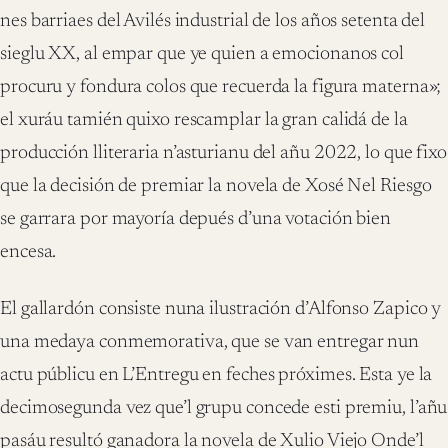
nes barriaes del Avilés industrial de los años setenta del
sieglu XX, al empar que ye quien a emocionanos col
procuru y fondura colos que recuerda la figura materna»;
el xuráu tamién quixo rescamplar la gran calidá de la
producción lliteraria n’asturianu del añu 2022, lo que fixo
que la decisión de premiar la novela de Xosé Nel Riesgo
se garrara por mayoría depués d’una votación bien
encesa.
El gallardón consiste nuna ilustración d’Alfonso Zapico y
una medaya conmemorativa, que se van entregar nun
actu públicu en L’Entregu en feches próximes. Esta ye la
decimosegunda vez que’l grupu concede esti premiu, l’añu
pasáu resultó ganadora la novela de Xulio Viejo Onde’l