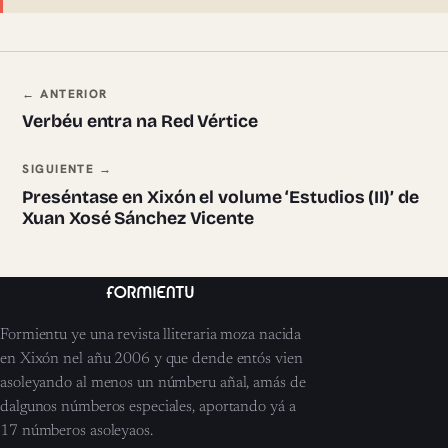
Navegación ente pieces
← ANTERIOR
Verbéu entra na Red Vértice
SIGUIENTE →
Preséntase en Xixón el volume ‘Estudios (II)’ de
Xuan Xosé Sánchez Vicente
Formientu ye una revista lliteraria moza nacida
en Xixón nel añu 2006 y que dende entós vien
asoleyando al menos un númberu añal, amás de
dalgunos númberos especiales, aportando yá a
17 númberos asoleyaos.