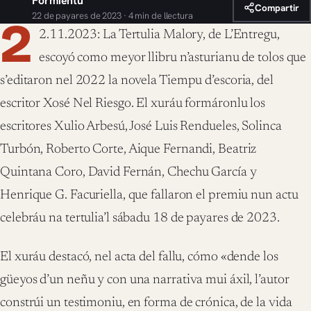
Formientu
Compartir
22 de payares de 2023 · 4 min de llectura
2
2.11.2023: La Tertulia Malory, de L’Entregu,
escoyó como meyor llibru n’asturianu de tolos que
s’editaron nel 2022 la novela Tiempu d’escoria, del
escritor Xosé Nel Riesgo. El xuráu formáronlu los
escritores Xulio Arbesú, José Luis Rendueles, Solinca
Turbón, Roberto Corte, Aique Fernandi, Beatriz
Quintana Coro, David Fernán, Chechu García y
Henrique G. Facuriella, que fallaron el premiu nun actu
celebráu na tertulia’l sábadu 18 de payares de 2023.
El xuráu destacó, nel acta del fallu, cómo «dende los
güeyos d’un neñu y con una narrativa mui áxil, l’autor
constrúi un testimoniu, en forma de crónica, de la vida