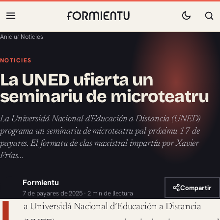
Aniciu
/
Noticies
NOTICIES
La UNED ufierta un
seminariu de microteatru
La Universidá Nacional d’Educación a Distancia (UNED)
programa un seminariu de microteatru pal próximu 17 de
payares. El formatu de clas maxistral impartíu por Xavier
Frías…
Formientu
Compartir
7 de payares de 2025 · 2 min de llectura
L
a Universidá Nacional d’Educación a Distancia