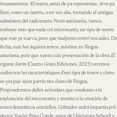
inxustamente. El teatru, amás de pa representar, sirve pa
lleer, como un cuentu, o en voz alta, tornando al antiguu
subxéneru del radioteatru. Nesti seminariu, vamos
trabayar más que nada col microteatru, un tipu de teatru
que nun ye nuevu, pero que malpenes entró nes aules. De
fechu, nun hai siquiera testos, máxime en llingua
asturiana, polo que xunto cola presentación de la obra
El
xigante llorón
(Cuatro Gotes Ediciones, 2025) veremos
cuáles son les característiques d’esti tipu de testos y cómo
se-yos pue sacar partíu nes clases de llingua.
Propondremos delles actividaes que conduzan a la
esplotación del microteatru y mesmo a la creación de
testos dramáticos cenciellos. L’obrador sedrá impartíu pol
doctor Xavier Frías Conde, autor de Lliteratura Infantil y