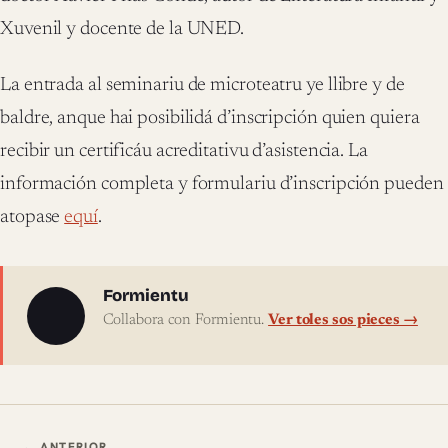
Xuvenil y docente de la UNED.
La entrada al seminariu de microteatru ye llibre y de
baldre, anque hai posibilidá d’inscripción quien quiera
recibir un certificáu acreditativu d’asistencia. La
información completa y formulariu d’inscripción pueden
atopase
equí
.
Sobre l'autor
Formientu
Collabora con Formientu.
Ver toles sos pieces →
← ANTERIOR