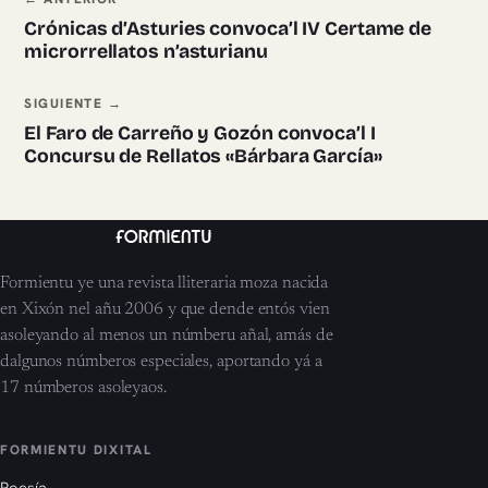
Navegación ente pieces
Crónicas d’Asturies convoca’l IV Certame de
microrrellatos n’asturianu
SIGUIENTE →
El Faro de Carreño y Gozón convoca’l I
Concursu de Rellatos «Bárbara García»
Formientu ye una revista lliteraria moza nacida
en Xixón nel añu 2006 y que dende entós vien
asoleyando al menos un númberu añal, amás de
dalgunos númberos especiales, aportando yá a
17 númberos asoleyaos.
FORMIENTU DIXITAL
Poesía