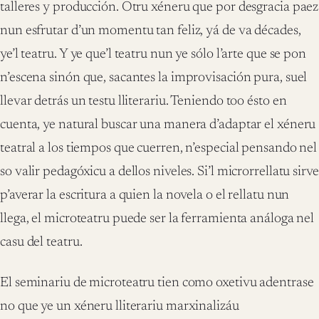
talleres y producción. Otru xéneru que por desgracia paez
nun esfrutar d’un momentu tan feliz, yá de va décades,
ye’l teatru. Y ye que’l teatru nun ye sólo l’arte que se pon
n’escena sinón que, sacantes la improvisación pura, suel
llevar detrás un testu lliterariu. Teniendo too ésto en
cuenta, ye natural buscar una manera d’adaptar el xéneru
teatral a los tiempos que cuerren, n’especial pensando nel
so valir pedagóxicu a dellos niveles. Si’l microrrellatu sirve
p’averar la escritura a quien la novela o el rellatu nun
llega, el microteatru puede ser la ferramienta análoga nel
casu del teatru.
El seminariu de microteatru tien como oxetivu adentrase
no que ye un xéneru lliterariu marxinalizáu