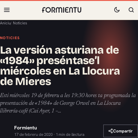
Aniciu
/
Noticies
NOTICIES
La versión asturiana de
«1984» preséntase’l
miércoles en La Llocura
de Mieres
Esti miércoles 19 de febreru a les 19:30 hores ta programada la
presentación de «1984» de George Orwel en La Llocura
llibrería-café (Cai Ayer, 1 –…
Formientu
Compartir
17 de febreru de 2020 · 1 min de llectura