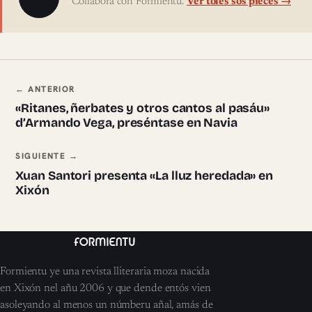
Collabora con Formientu.
Ver toles sos pieces →
Navegación ente pieces
← ANTERIOR
«Ritanes, ñerbates y otros cantos al pasáu»
d’Armando Vega, preséntase en Navia
SIGUIENTE →
Xuan Santori presenta «La lluz heredada» en
Xixón
Formientu ye una revista lliteraria moza nacida
en Xixón nel añu 2006 y que dende entós vien
asoleyando al menos un númberu añal, amás de