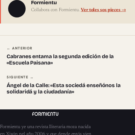
Sobre l'autor
Formientu
Collabora con Formientu.
Ver toles sos pieces →
Navegación ente pieces
← ANTERIOR
Cabranes entama la segunda edición de la
«Escuela Paisana»
SIGUIENTE →
Ángel de la Calle: «Esta sociedá enseñónos la
solidaridá y la ciudadanía»
Formientu ye una revista lliteraria moza nacida
en Xixón nel añu 2006 y que dende entós vien