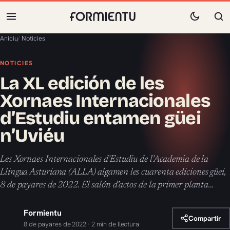
Aniciu
/
Noticies
NOTICIES
La XL edición de les
Xornaes Internacionales
d’Estudiu entamen güei
n’Uviéu
Les Xornaes Internacionales d’Estudiu de l’Academia de la
Llingua Asturiana (ALLA) algamen les cuarenta ediciones güei,
8 de payares de 2022. El salón d’actos de la primer planta…
Formientu
Compartir
8 de payares de 2022 · 2 min de llectura