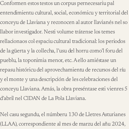
Conformen estos testos un corpus pernecesariu pal
entendimientu cultural, social, económicu y territorial del
conceyu de Llaviana y reconocen al autor llavianés nel so
llabor investigador. Nesti volume trátense los temes
rellacionaos col espaciu cultural tradicional: los periodos
de la güerta y la collecha, l’usu del horru como’l foru del
pueblu, la toponimia menor, etc. A ello amiéstase un
repasu históricu del aprovechamientu de recursos del ríu
y el monte y una descripción de les celebraciones del
conceyu Llaviana. Amás, la obra preséntase esti vienres 5
d’abril nel CIDAN de La Pola Llaviana.
Nel casu segundu, el númberu 130 de Lletres Asturianes
(LLAA), correspondiente al mes de marzu del añu 2024,