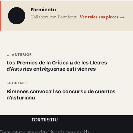
Sobre l'autor
Formientu
Collabora con Formientu.
Ver toles sos pieces →
Navegación ente pieces
← ANTERIOR
Los Premios de la Crítica y de les Lletres
d’Asturies entréguense esti vienres
SIGUIENTE →
Bimenes convoca’l so concursu de cuentos
n’asturianu
Formientu ye una revista lliteraria moza nacida