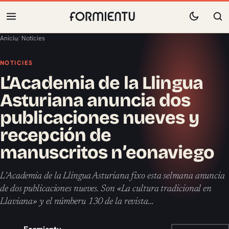
Aniciu
/
Noticies
NOTICIES
L’Academia de la Llingua
Asturiana anuncia dos
publicaciones nueves y
recepción de
manuscritos n’eonaviego
L’Academia de la Llingua Asturiana fixo esta selmana anuncia
de dos publicaciones nueves. Son «La cultura tradicional en
Llaviana» y el númberu 130 de la revista…