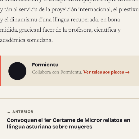
y tán al serviciu de la proyeición internacional, el prestixu
y el dinamismu d’una llingua recuperada, en bona
midida, gracies al facer de la profesora, científica y
académica somedana.
Sobre l'autor
Formientu
Collabora con Formientu.
Ver toles sos pieces →
Navegación ente pieces
← ANTERIOR
Convoquen el 1er Certame de Microrrellatos en
llingua asturiana sobre muyeres