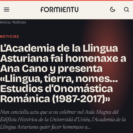
Aniciu
/
Noticies
NOTICIES
L’Academia de la Llingua
Asturiana fai homenaxe a
Ana Cano y presenta
«Llingua, tierra, nomes…
Estudios d’Onomástica
Románica (1987-2017)»
Nun cenciellu actu que se va celebrar nel Aula Magna del
Edificiu Históricu de la Universidá d’Uviéu, l’Academia de la
Llingua Asturiana quier facer homenaxe a…