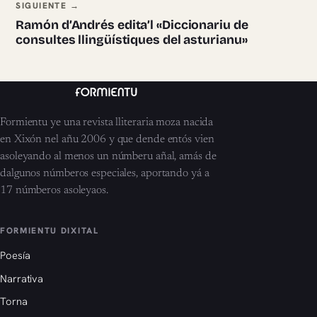
SIGUIENTE →
Ramón d’Andrés edita’l «Diccionariu de
consultes llingüístiques del asturianu»
Formientu ye una revista lliteraria moza nacida
en Xixón nel añu 2006 y que dende entós vien
asoleyando al menos un númberu añal, amás de
dalgunos númberos especiales, aportando yá a
17 númberos asoleyaos.
FORMIENTU DIXITAL
Poesía
Narrativa
Torna