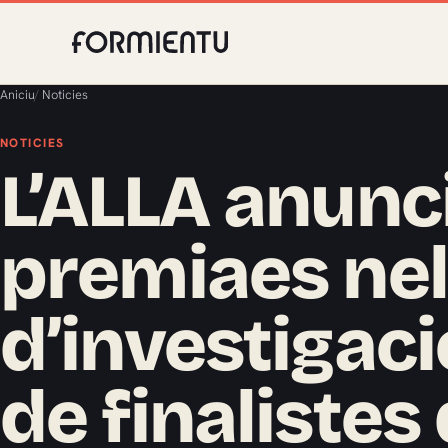
Aniciu
/
Noticies
NOTICIES
L’ALLA anunc
premiaes ne
d’investigació
de finalistes 