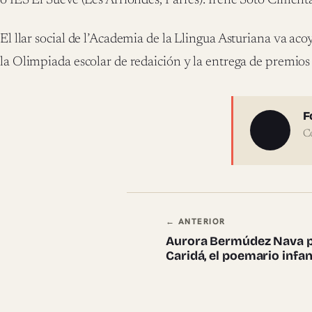
o IES El Sueve (Les Arriondes, Parres): Irene Soto Cime
El llar social de l’Academia de la Llingua Asturiana va acoye
la Olimpiada escolar de redaición y la entrega de premios
Sobre 
F
C
Navegación en
← ANTERIOR
Aurora Bermúdez Nava pr
Caridá, el poemario infa