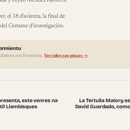
ntada y Bryan Méndez Ramírez.
r, el 18 d’avientu, la final de
 del Certame d’investigación.
l'autor
ormientu
ollabora con Formientu.
Ver toles sos pieces →
te pieces
esenta, este venres na
La Tertulia Malory 
ntil Llambisques
David Guardado, como 