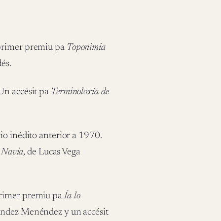
 primer premiu pa
Toponimia
dés.
Un accésit pa
Terminoloxía de
io inédito anterior a 1970.
o Navia
, de Lucas Vega
primer premiu pa
Ía lo
nández Menéndez y un accésit