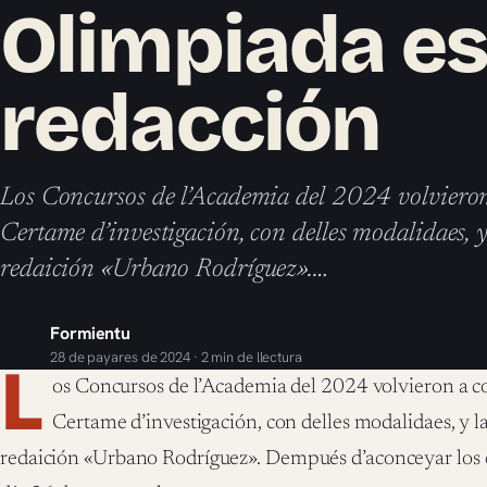
Olimpiada es
redacción
Los Concursos de l’Academia del 2024 volvieron 
Certame d’investigación, con delles modalidaes, 
redaición «Urbano Rodríguez».…
Formientu
28 de payares de 2024 · 2 min de llectura
L
os Concursos de l’Academia del 2024 volvieron a co
Certame d’investigación, con delles modalidaes, y l
redaición «Urbano Rodríguez». Dempués d’aconceyar los 