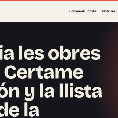
Formientu dixital
Noticies
ia les obres
l Certame
n y la llista
de la