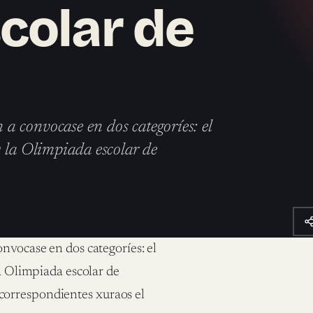
colar de
a convocase en dos categoríes: el
y la Olimpiada escolar de
nvocase en dos categoríes: el
a Olimpiada escolar de
correspondientes xuraos el