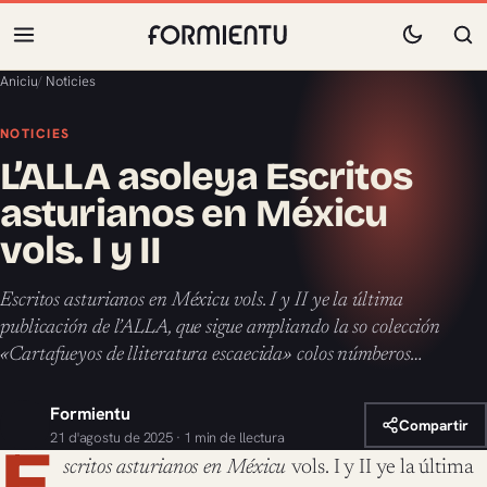
Aniciu
/
Noticies
NOTICIES
L’ALLA asoleya Escritos
asturianos en Méxicu
vols. I y II
Escritos asturianos en Méxicu vols. I y II ye la última
publicación de l’ALLA, que sigue ampliando la so colección
«Cartafueyos de lliteratura escaecida» colos númberos…
Formientu
Compartir
21 d'agostu de 2025 · 1 min de llectura
E
scritos asturianos en Méxicu
vols. I y II ye la última