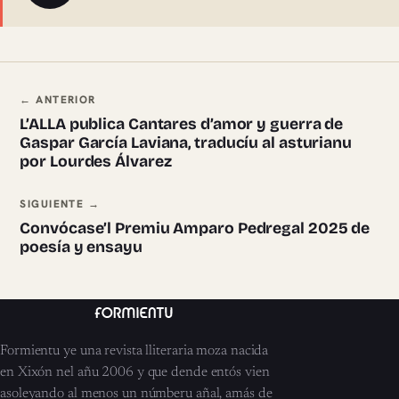
Navegación ente pieces
← ANTERIOR
L’ALLA publica Cantares d’amor y guerra de
Gaspar García Laviana, traducíu al asturianu
por Lourdes Álvarez
SIGUIENTE →
Convócase’l Premiu Amparo Pedregal 2025 de
poesía y ensayu
Formientu ye una revista lliteraria moza nacida
en Xixón nel añu 2006 y que dende entós vien
asoleyando al menos un númberu añal, amás de