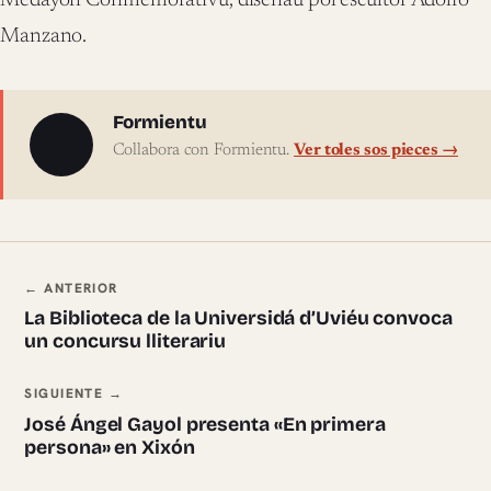
Medayón Conmemorativu, diseñáu pol escultor Adolfo
Manzano.
Sobre l'autor
Formientu
Collabora con Formientu.
Ver toles sos pieces →
Navegación ente pieces
← ANTERIOR
La Biblioteca de la Universidá d’Uviéu convoca
un concursu lliterariu
SIGUIENTE →
José Ángel Gayol presenta «En primera
persona» en Xixón