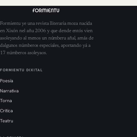
Formientu ye una revista lliteraria moza nacida
en Xixón nel añu 2006 y que dende entós vien
asoleyando al menos un númberu añal, amás de
dalgunos númberos especiales, aportando yá a
17 númberos asoleyaos.
FORMIENTU DIXITAL
Poesía
Narrativa
Torna
Crítica
Teatru