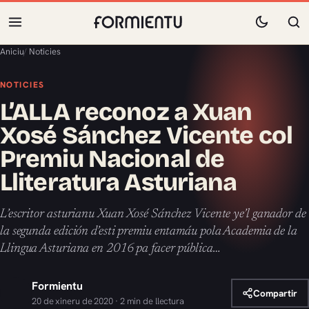
Aniciu
/
Noticies
NOTICIES
L’ALLA reconoz a Xuan
Xosé Sánchez Vicente col
Premiu Nacional de
Lliteratura Asturiana
L’escritor asturianu Xuan Xosé Sánchez Vicente ye’l ganador de
la segunda edición d’esti premiu entamáu pola Academia de la
Llingua Asturiana en 2016 pa facer pública…
Formientu
Compartir
20 de xineru de 2020 · 2 min de llectura