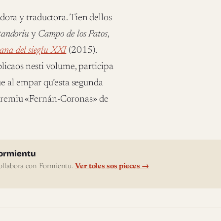
ora y traductora. Tien dellos
tandoriu
y
Campo de los Patos
,
iana del sieglu XXI
(2015).
licaos nesti volume, participa
ue al empar qu’esta segunda
 Premiu «Fernán-Coronas» de
l'autor
ormientu
ollabora con Formientu.
Ver toles sos pieces →