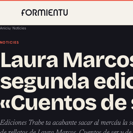
Aniciu
/
Noticies
NOTICIES
Laura Marcos
segunda edic
«Cuentos de s
Ediciones Trabe ta acabante sacar al mercáu la s
de rellatos de Laura Marcos, Cuentos de ser y de