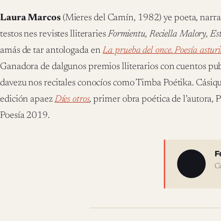
Laura Marcos
(Mieres del Camín, 1982) ye poeta, narrad
testos nes revistes lliteraries
Formientu, Reciella Malory, Es
amás de tar antologada en
La prueba del once. Poesía astur
Ganadora de dalgunos premios lliterarios con cuentos pub
davezu nos recitales conocíos como Timba Poétika. Cásiq
edición apaez
Díes otros
,
primer obra poética de l’autora,
Poesía 2019.
Sobre 
F
C