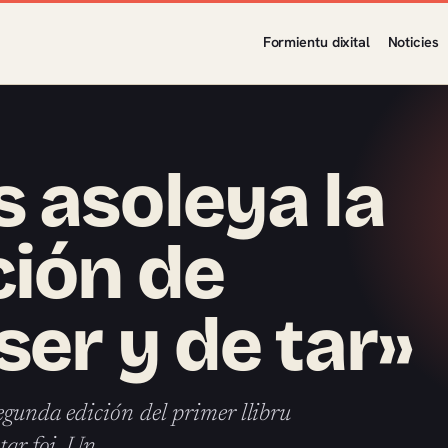
Formientu dixital
Noticies
 asoleya la
ión de
er y de tar»
egunda edición del primer llibru
 tar foi. Un…