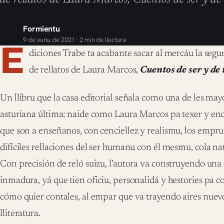
Formientu
9 de xunu de 2021 · 2 min de llectura
E
diciones Trabe ta acabante sacar al mercáu la segu
de rellatos de Laura Marcos,
Cuentos de ser y de t
Un llibru que la casa editorial señala como una de les mayo
asturiana última: naide como Laura Marcos pa texer y endu
que son a enseñanos, con cenciellez y realismu, los empru
difíciles rellaciones del ser humanu con él mesmu, cola nat
Con precisión de reló suizu, l’autora va construyendo un
inmadura, yá que tien oficiu, personalidá y hestories pa 
cómo quier contales, al empar que va trayendo aires nuev
lliteratura.