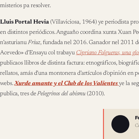
misterios pa resolver.
Lluis Portal Hevia
(Villaviciosa, 1964) ye periodista pr
en distintos periódicos. Anguaño coordina xunta Xuan Pedr
n’asturianu
Friuz
, fundada nel 2016. Ganador nel 2011 
Acevedo» d’Ensayu col trabayu
Cipriano Folgueras, una glo
publicaos llibros de distinta factura: etnográficos, biográfi
rellatos, amás d’una montonera d’artículos d’opinión en p
webs.
Xurde amante y el Club de los Valientes
ye la se
publica, tres de
Pelegrinos del abismu
(2010).
Sobre 
F
C