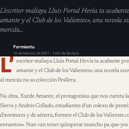
L’escritor maliayu Lluis Portal Hevia ta acaban
amante y el Club de los Valientes», una novela x
mercáu…
Formientu
16 de febreru de 2021 · 1 min de llectura
L’
escritor maliayu Lluis Portal Hevia ta acabante p
amante y el Club de los Valientes», una novela xuv
al mercáu na so colección Pesllera.
Na obra, Xurde Amante, el protagonista que nos cuenta la h
Sierra y Andrés Collado, estudiantes d’un colexu de prestix
d’aventures y de xéneru, formen el Club de los Valientes c
entuertos». Nun van tener qu’esperar muncho pa que-yos sa