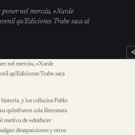
te poner nel mercáu, «Xurde
uvenil qu’Ediciones Trabe saca al
oner nel mercáu, «Xurde
enil qu’Ediciones Trabe saca
istoria, y los collacios Pablo
u qu’esfruten cola lliteratura
ol oxetivu de «desfacer
lgan desa­­paiciones y otros