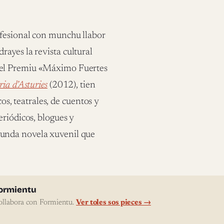
ofesional con munchu llabor
ayes la revista cultural
del Premiu «Máximo Fuertes
ria d’Asturies
(2012), tien
cos, teatrales, de cuentos y
eriódicos, blogues y
gunda novela xuvenil que
l'autor
ormientu
ollabora con Formientu.
Ver toles sos pieces →