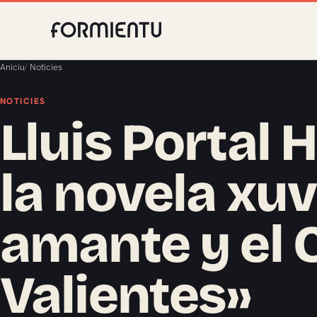
Aniciu
/
Noticies
NOTICIES
Lluis Portal 
la novela xu
amante y el C
Valientes»