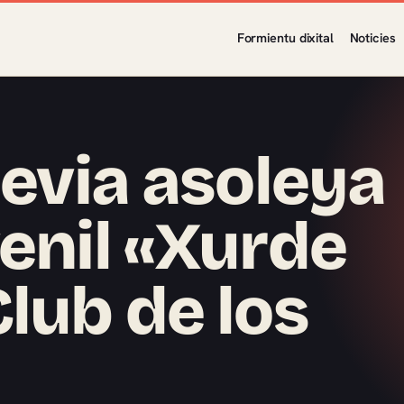
Formientu dixital
Noticies
Hevia asoleya
venil «Xurde
lub de los