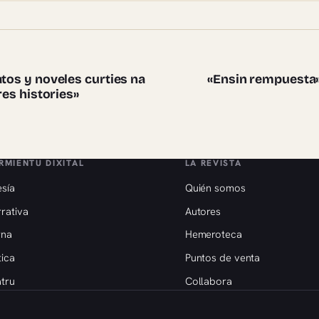
te pieces
atos y noveles curties na
«Ensin rempuesta»
res histories»
RMIENTU DIXITAL
LA REVISTA
sía
Quién somos
rativa
Autores
rna
Hemeroteca
tica
Puntos de venta
tru
Collabora