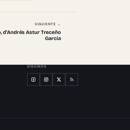
SIGUIENTE →
, d’Andrés Astur Treceño
García
SÍGUINOS