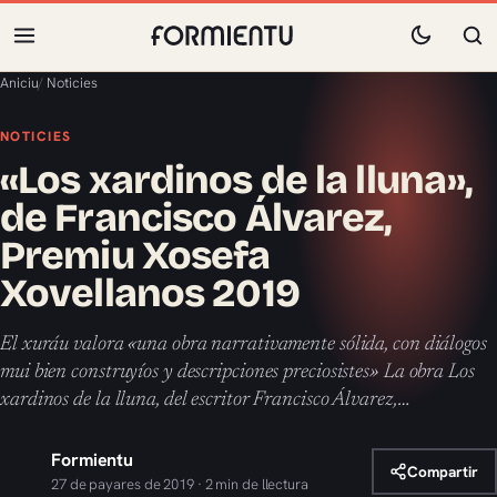
Aniciu
/
Noticies
NOTICIES
«Los xardinos de la lluna»,
de Francisco Álvarez,
Premiu Xosefa
Xovellanos 2019
El xuráu valora «una obra narrativamente sólida, con diálogos
mui bien construyíos y descripciones preciosistes» La obra Los
xardinos de la lluna, del escritor Francisco Álvarez,…
Formientu
Compartir
27 de payares de 2019 · 2 min de llectura