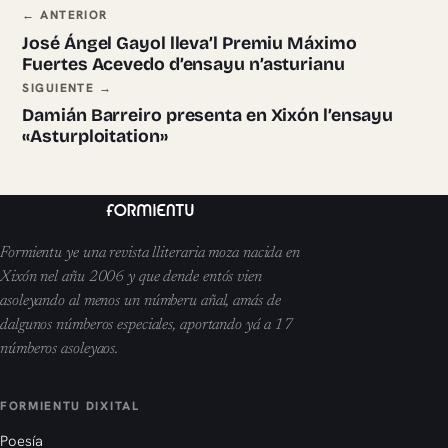
Navegación ente pieces
← ANTERIOR
José Ángel Gayol lleva’l Premiu Máximo
Fuertes Acevedo d’ensayu n’asturianu
SIGUIENTE →
Damián Barreiro presenta en Xixón l’ensayu
«Asturploitation»
Formientu ye una revista lliteraria moza nacida en
Xixón nel añu 2006 y que dende entós vien
asoleyando al menos un númberu añal, amás de
dalgunos númberos especiales, aportando yá a 17
númberos asoleyaos.
FORMIENTU DIXITAL
Poesía