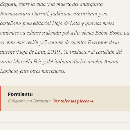
d’agostu, sobre la vida y la muerte del anarquista
Buenaventura Durruti, publicada n’asturianu y en
castellanu pola editorial Hoja de Lata y que nos meses
vinientes va editase n’alemán pol sellu vienés Bahoe Books. La
so obra más recién ye’l volume de cuentos Pasaxeres de la
nueche (Hoja de Lata, 2019). Ye traductor al castellán del
sardu Marcello Fois y del italianu d’orixe arxelín Amara
Lakhous, ente otros narradores.
Sobre l'autor
Formientu
Collabora con Formientu.
Ver toles sos pieces →