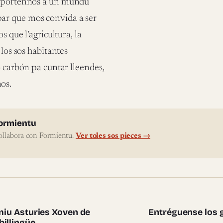
respórtennos a un mundu
ar que mos convida a ser
s que l’agricultura, la
 los sos habitantes
o carbón pa cuntar lleendes,
os.
l'autor
ormientu
ollabora con Formientu.
Ver toles sos pieces →
te pieces
emiu Asturies Xoven de
Entréguense los g
billingüe