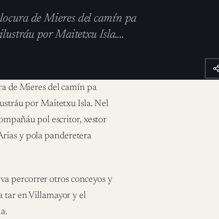
Llocura de Mieres del camín pa
ilustráu por Maitetxu Isla.…
ura de Mieres del camín pa
lustráu por Maitetxu Isla. Nel
acompañáu pol escritor, xestor
Arias y pola panderetera
va percorrer otros conceyos y
 tar en Villamayor y el
a.