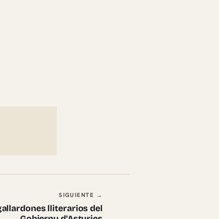
SIGUIENTE →
allardones lliterarios del
Gobiernu d’Asturies