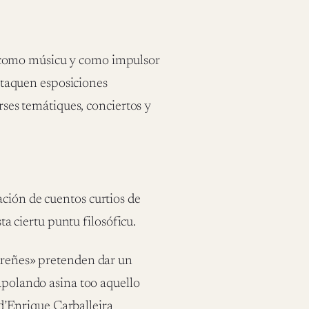
a como músicu y como impulsor
estaquen esposiciones
erses temátiques, conciertos y
ción de cuentos curtios de
sta ciertu puntu filosóficu.
 Areñes» pretenden dar un
rapolando asina too aquello
’Enrique Carballeira