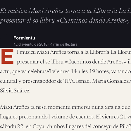
El músicu Maxi Areñes torna a la Llibrería La 
presentar el so llibru «Cuentinos dende Areñes», 
Formientu
12 d'avientu de 2018 · 4 min de llectura
E
l músicu Maxi Areñes torna a la Llibrería La Lloc
presentar el so llibru «Cuentinos dende Areñes», i
actu, que va celebrase’l vienres 14 a les 19 hores, va tar 
cultural y presentaoddor de TPA, Ismael María González 
Silvia Suárez.
Maxi Areñes ta nesti momentu inmersu nuna xira na que 
llugares presentando’l volume de cuentos. El vienres 21 va
sábadu 22, en Coya, dambos llugares del conceyu de Piloñ