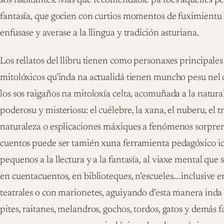
sos habitantes. Más que recomendable pa toes aquelles pe
fantasía, que gocien con curtios momentos de fuximientu l
enfusase y averase a la llingua y tradición asturiana.
Los rellatos del llibru tienen como personaxes principales
mitolóxicos qu’inda na actualidá tienen muncho pesu nel c
los sos raigaños na mitoloxía celta, acomuñada a la natural
poderosu y misteriosu: el cuélebre, la xana, el nuberu, el 
naturaleza o esplicaciones máxiques a fenómenos sorpre
cuentos puede ser tamién xuna ferramienta pedagóxico id
pequenos a la llectura y a la fantasía, al viaxe mental que
en cuentacuentos, en biblioteques, n’escueles….inclusive
teatrales o con marionetes, aguiyando d’esta manera inda
pites, raitanes, melandros, gochos, tordos, gatos y demás