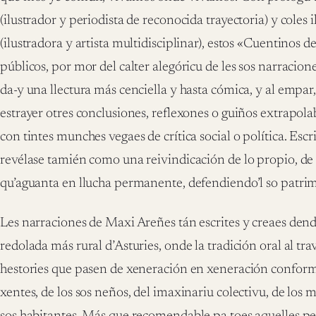
(ilustrador y periodista de reconocida trayectoria) y coles 
(ilustradora y artista multidisciplinar), estos «Cuentinos 
públicos, por mor del calter alegóricu de les sos narraci
da-y una llectura más cenciella y hasta cómica, y al empar
estrayer otres conclusiones, reflexones o guiños extrapolab
con tintes munches vegaes de crítica social o política. Esc
revélase tamién como una reivindicación de lo propio, de 
qu’aguanta en llucha permanente, defendiendo’l so patri
Les narraciones de Maxi Areñes tán escrites y creaes de
redolada más rural d’Asturies, onde la tradición oral al tra
hestories que pasen de xeneración en xeneración conforma
xentes, de los sos neños, del imaxinariu colectivu, de los m