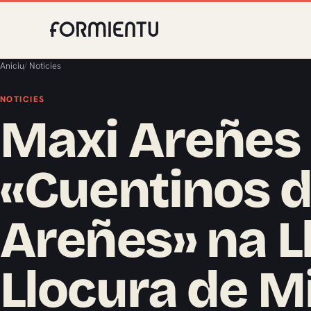
Aniciu
/
Noticies
NOTICIES
Maxi Areñes
«Cuentinos 
Areñes» na Ll
Llocura de M