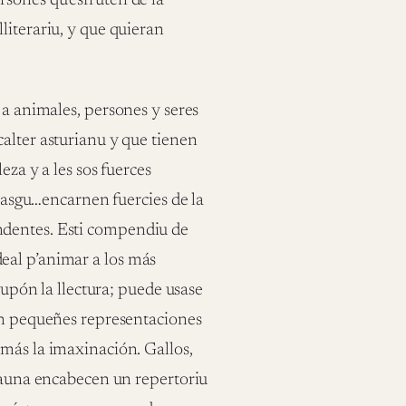
rsones qu’esfruten de la
literariu, y que quieran
 a animales, persones y seres
alter asturianu y que tienen
eza y a les sos fuerces
trasgu…encarnen fuercies de la
ndentes. Esti compendiu de
eal p’animar a los más
 supón la llectura; puede usase
 en pequeñes representaciones
 más la imaxinación. Gallos,
 fauna encabecen un repertoriu