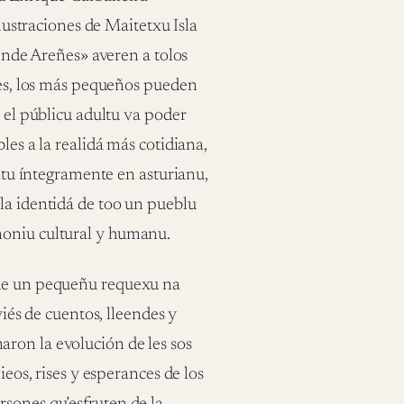
ilustraciones de Maitetxu Isla
dende Areñes» averen a tolos
ones, los más pequeños pueden
, el públicu adultu va poder
les a la realidá más cotidiana,
ritu íntegramente en asturianu,
la identidá de too un pueblu
moniu cultural y humanu.
nde un pequeñu requexu na
viés de cuentos, lleendes y
ron la evolución de les sos
ieos, rises y esperances de los