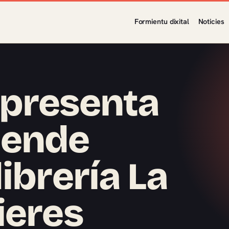
Formientu dixital
Noticies
 presenta
dende
ibrería La
ieres