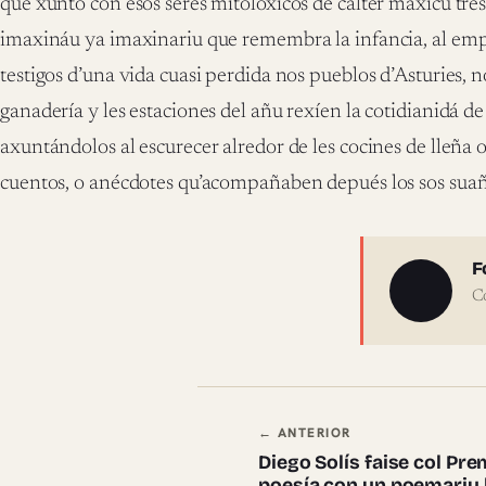
que xunto con esos seres mitolóxicos de calter máxicu t
imaxináu ya imaxinariu que remembra la infancia, al emp
testigos d’una vida cuasi perdida nos pueblos d’Asturies, no
ganadería y les estaciones del añu rexíen la cotidianidá de
axuntándolos al escurecer alredor de les cocines de lleña 
cuentos, o anécdotes qu’acompañaben depués los sos suañ
Sobre 
F
C
Navegación en
← ANTERIOR
Diego Solís faise col Pr
poesía con un poemariu 