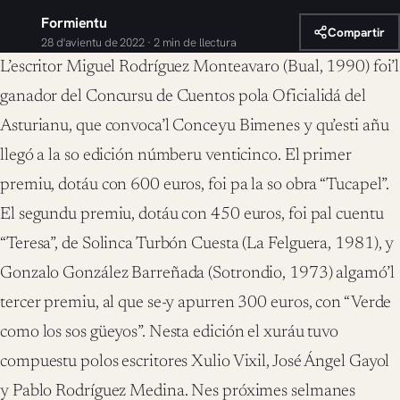
Formientu
Compartir
28 d'avientu de 2022 · 2 min de llectura
L’escritor Miguel Rodríguez Monteavaro (Bual, 1990) foi’l
ganador del Concursu de Cuentos pola Oficialidá del
Asturianu, que convoca’l Conceyu Bimenes y qu’esti añu
llegó a la so edición númberu venticinco. El primer
premiu, dotáu con 600 euros, foi pa la so obra “Tucapel”.
El segundu premiu, dotáu con 450 euros, foi pal cuentu
“Teresa”, de Solinca Turbón Cuesta (La Felguera, 1981), y
Gonzalo González Barreñada (Sotrondio, 1973) algamó’l
tercer premiu, al que se-y apurren 300 euros, con “Verde
como los sos güeyos”. Nesta edición el xuráu tuvo
compuestu polos escritores Xulio Vixil, José Ángel Gayol
y Pablo Rodríguez Medina. Nes próximes selmanes