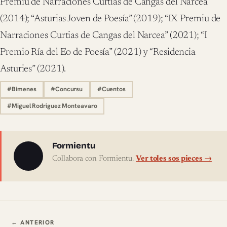
Premiu de Narraciones Curtias de Cangas del Narcea”
(2014); “Asturias Joven de Poesía” (2019); “IX Premiu de
Narraciones Curtias de Cangas del Narcea” (2021); “I
Premio Ría del Eo de Poesía” (2021) y “Residencia
Asturies” (2021).
#Bimenes
#Concursu
#Cuentos
#Miguel Rodriguez Monteavaro
Sobre l'autor
Formientu
Collabora con Formientu.
Ver toles sos pieces →
Navegación ente pieces
← ANTERIOR