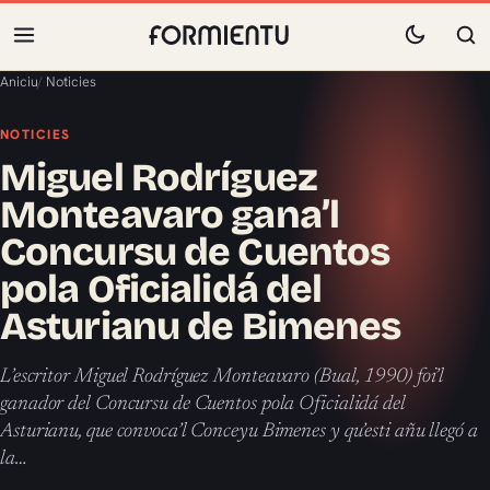
Aniciu
/
Noticies
NOTICIES
Miguel Rodríguez
Monteavaro gana’l
Concursu de Cuentos
pola Oficialidá del
Asturianu de Bimenes
L’escritor Miguel Rodríguez Monteavaro (Bual, 1990) foi’l
ganador del Concursu de Cuentos pola Oficialidá del
Asturianu, que convoca’l Conceyu Bimenes y qu’esti añu llegó a
la…