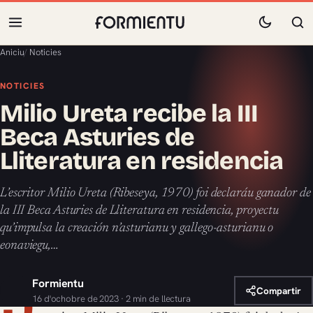
Aniciu
/
Noticies
NOTICIES
Milio Ureta recibe la III
Beca Asturies de
Lliteratura en residencia
L’escritor Milio Ureta (Ribeseya, 1970) foi declaráu ganador de
la III Beca Asturies de Lliteratura en residencia, proyectu
qu’impulsa la creación n’asturianu y gallego-asturianu o
eonaviegu,…
Formientu
Compartir
16 d'ochobre de 2023 · 2 min de llectura