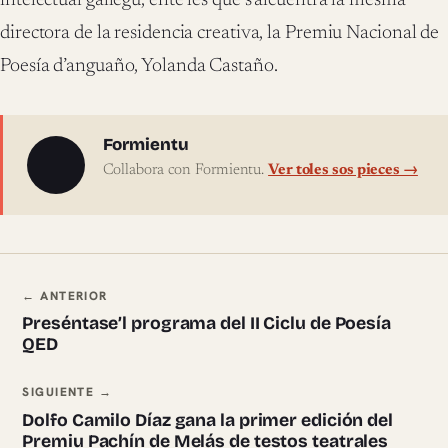
intelectual gallegu, ente les que s’alcuentra la mesma
directora de la residencia creativa, la Premiu Nacional de
Poesía d’anguaño, Yolanda Castaño.
Sobre l'autor
Formientu
Collabora con Formientu.
Ver toles sos pieces →
Navegación ente pieces
← ANTERIOR
Preséntase’l programa del II Ciclu de Poesía
QED
SIGUIENTE →
Dolfo Camilo Díaz gana la primer edición del
Premiu Pachín de Melás de testos teatrales