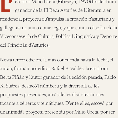
L’
escritor Milio Ureta (Ribeseya, 1970) foi declaráu
ganador de la III Beca Asturies de Lliteratura en
residencia, proyectu qu’impulsa la creación n’asturianu y
gallego-asturianu o eonaviegu, y que cunta col sofitu de la
Viceconseyería de Cultura, Política Llingüística y Deporte
del Principáu d’Asturies.
Nesta tercer edición, la más concurrida hasta la fecha, el
xuráu, formáu pol editor Rafael R. Valdés, la escritora
Berta Piñán y l’autor ganador de la edición pasada, Pablo
X. Suárez, destacó’l númberu y la diversidá de les
propuestes presentaes, amás de les distintes miraes
tocante a xéneros y temátiques. D’ente elles, escoyó por
unanimidá’l proyectu presentáu por Milio Ureta, por ser