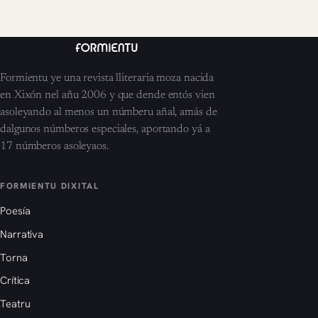
Formientu ye una revista lliteraria moza nacida
en Xixón nel añu 2006 y que dende entós vien
asoleyando al menos un númberu añal, amás de
dalgunos númberos especiales, aportando yá a
17 númberos asoleyaos.
FORMIENTU DIXITAL
Poesía
Narrativa
Torna
Crítica
Teatru