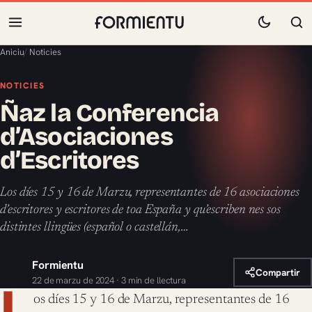
Aniciu
/
Noticies
NOTICIES
Ñaz la Conferencia
d’Asociaciones
d’Escritores
Los díes 15 y 16 de Marzu, representantes de 16 asociaciones
d’escritores y escritores de toa España y qu’escriben nes sos
distintes llingües (español o castellán,…
Formientu
Compartir
22 de marzu de 2024 · 3 min de llectura
L
os díes 15 y 16 de Marzu, representantes de 16