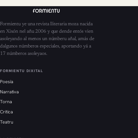
Formientu ye una revista lliteraria moza nacida
en Xixón nel añu 2006 y que dende entós vien
asoleyando al menos un númberu añal, amás de
dalgunos númberos especiales, aportando yá a
17 númberos asoleyaos.
FORMIENTU DIXITAL
Poesía
Narrativa
Torna
Crítica
Teatru