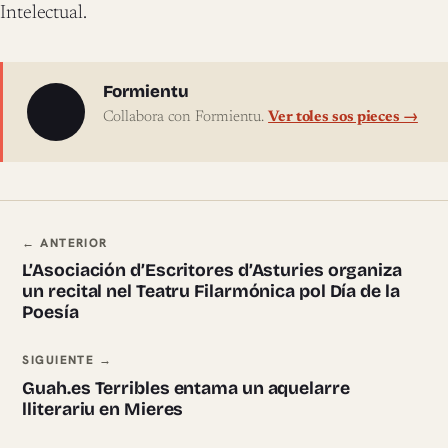
Intelectual.
Sobre l'autor
Formientu
Collabora con Formientu.
Ver toles sos pieces →
Navegación ente pieces
← ANTERIOR
L’Asociación d’Escritores d’Asturies organiza
un recital nel Teatru Filarmónica pol Día de la
Poesía
SIGUIENTE →
Guah.es Terribles entama un aquelarre
lliterariu en Mieres