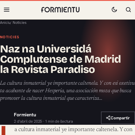
Aniciu
/
Noticies
NOTICIES
Naz na Universidá
Complutense de Madrid
la Revista Paradiso
La cultura inmaterial ye importante caltenela. Y con esi oxetivu
ta acabante de nacer Hesperia, una asociación moza que busca
promover la cultura inmaterial que caracteriza…
Formientu
Compartir
2 d'abril de 2025 · 1 min de llectura
L
a cultura inmaterial ye importante caltenela. Y con