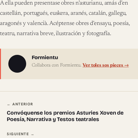
A ella pueden presentase obres n’asturianu, amás d’en
castellán, portugués, euskera, aranés, catalán, gallegu,
aragonés y valencià. Acéptense obres d’ensayu, poesía,
teatru, narrativa breve, ilustración y fotografía.
Sobre l'autor
Formientu
Collabora con Formientu.
Ver toles sos pieces →
Navegación ente pieces
← ANTERIOR
Convóquense los premios Asturies Xoven de
Poesía, Narrativa y Testos teatrales
SIGUIENTE →