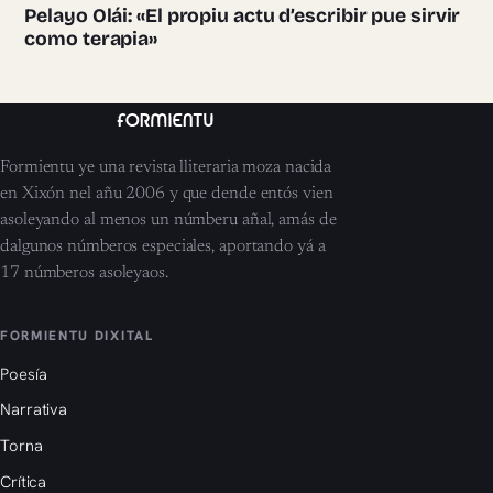
Pelayo Olái: «El propiu actu d’escribir pue sirvir
como terapia»
Formientu ye una revista lliteraria moza nacida
en Xixón nel añu 2006 y que dende entós vien
asoleyando al menos un númberu añal, amás de
dalgunos númberos especiales, aportando yá a
17 númberos asoleyaos.
FORMIENTU DIXITAL
Poesía
Narrativa
Torna
Crítica