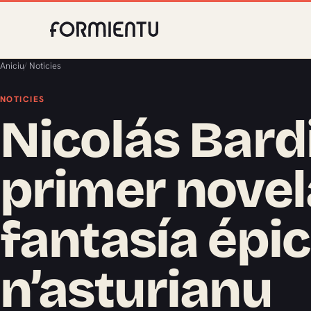
Aniciu
/
Noticies
NOTICIES
Nicolás Bard
primer novel
fantasía épi
n’asturianu