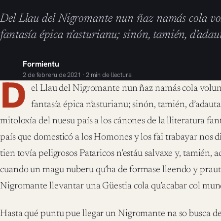
Del Llau del Nigromante nun ñaz namás cola vol
fantasía épica n’asturianu; sinón, tamién, d’adau
Formientu
2 de febreru de 2021 · 2 min de llectura
D
el Llau del Nigromante nun ñaz namás cola volunt
fantasía épica n’asturianu; sinón, tamién, d’adauta
mitoloxía del nuesu país a los cánones de la lliteratura fan
país que domesticó a los Homones y los fai trabayar nos di
tien tovía peligrosos Pataricos n’estáu salvaxe y, tamién,
cuando un magu nuberu qu’ha de formase lleendo y prauti
Nigromante llevantar una Güestia cola qu’acabar col mund
Hasta qué puntu pue llegar un Nigromante na so busca de