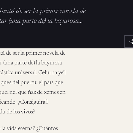
untá de ser la primer novela de
tar (una parte de) la bayurosa…
á de ser la primer novela de
r (una parte de) la bayurosa
tástica universal. Celurna ye’l
ques del puertu; el país que
 aquél nel que ñaz de xemes en
cando. ¿Consiguirá’l
u de los vivos?
 la vida eterna? ¿Cuántos