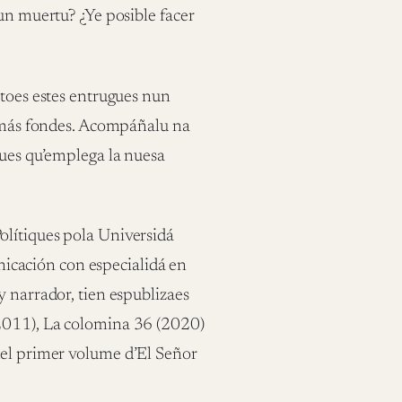
 un muertu? ¿Ye posible facer
 toes estes entrugues nun
s más fondes. Acompáñalu na
ques qu’emplega la nuesa
olítiques pola Universidá
cación con especialidá en
y narrador, tien espublizaes
(2011), La colomina 36 (2020)
del primer volume d’El Señor