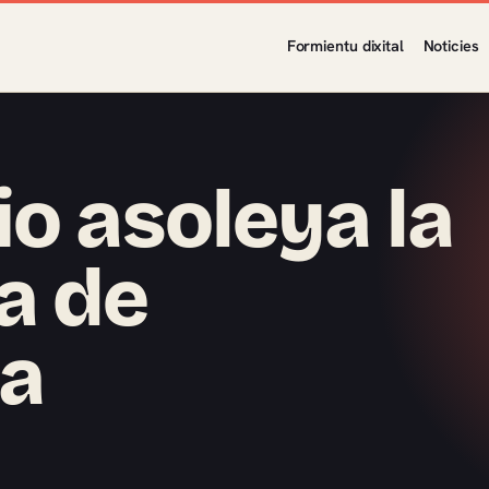
Formientu dixital
Noticies
io asoleya la
a de
ca