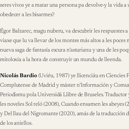
seres vivos ye a matar una persona pa devolve-y la vida a
obedecer a les bisarmes?
Égor Balzarec, magu nuberu, va descubrir les respuestes a
viaxe que lu va llevar de los montes más altos a les poce
nueva saga de fantasía escura n’asturianu y una de les po
mitoloxía a la hora de construyir un mundu de lleenda.
Nicolás Bardio
(Uviéu, 1987) ye llicenciáu en Ciencies P
Complutense de Madrid y máster n’Información y Comuni
Periodismu pola Universidá Llibre de Bruseles. Traductor 
les noveles Sol reló (2008), Cuando ensamen les abeyes 
y Del llau del Nigromante (2020), amás de la traducción 
de los aniellos.