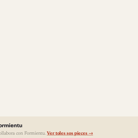
l'autor
ormientu
ollabora con Formientu.
Ver toles sos pieces →