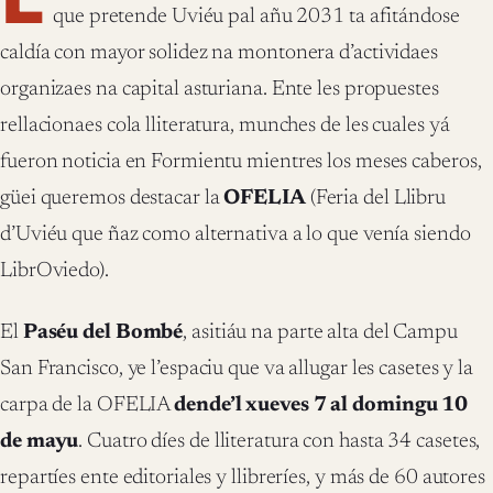
que pretende Uviéu pal añu 2031 ta afitándose
caldía con mayor solidez na montonera d’actividaes
organizaes na capital asturiana. Ente les propuestes
rellacionaes cola lliteratura, munches de les cuales yá
fueron noticia en Formientu mientres los meses caberos,
güei queremos destacar la
OFELIA
(Feria del Llibru
d’Uviéu que ñaz como alternativa a lo que venía siendo
LibrOviedo).
El
Paséu del Bombé
, asitiáu na parte alta del Campu
San Francisco, ye l’espaciu que va allugar les casetes y la
carpa de la OFELIA
dende’l xueves 7 al domingu 10
de mayu
. Cuatro díes de lliteratura con hasta 34 casetes,
repartíes ente editoriales y llibreríes, y más de 60 autores