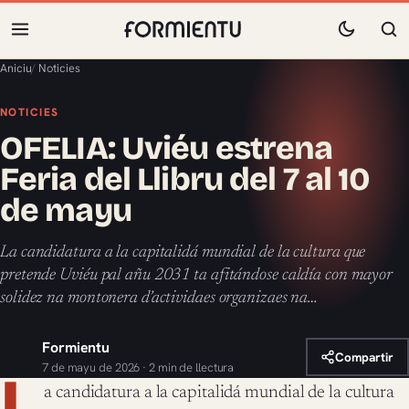
Aniciu
/
Noticies
NOTICIES
OFELIA: Uviéu estrena
Feria del Llibru del 7 al 10
de mayu
La candidatura a la capitalidá mundial de la cultura que
pretende Uviéu pal añu 2031 ta afitándose caldía con mayor
solidez na montonera d’actividaes organizaes na…
Formientu
Compartir
7 de mayu de 2026 · 2 min de llectura
L
a candidatura a la capitalidá mundial de la cultura