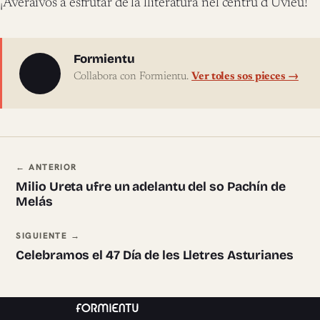
¡Averáivos a esfrutar de la lliteratura nel centru d’Uviéu!
Sobre l'autor
Formientu
Collabora con Formientu.
Ver toles sos pieces →
Navegación ente pieces
← ANTERIOR
Milio Ureta ufre un adelantu del so Pachín de
Melás
SIGUIENTE →
Celebramos el 47 Día de les Lletres Asturianes