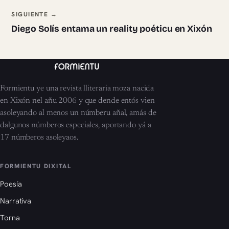
SIGUIENTE →
Diego Solís entama un reality poéticu en Xixón
Formientu ye una revista lliteraria moza nacida
en Xixón nel añu 2006 y que dende entós vien
asoleyando al menos un númberu añal, amás de
dalgunos númberos especiales, aportando yá a
17 númberos asoleyaos.
FORMIENTU DIXITAL
Poesía
Narrativa
Torna