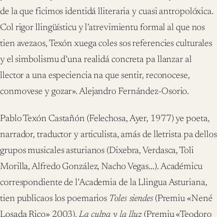
de la que ficimos identidá lliteraria y cuasi antropolóxica.
Col rigor llingüísticu y l’atrevimientu formal al que nos
tien avezaos, Texón xuega coles sos referencies culturales
y el simbolismu d’una realidá concreta pa llanzar al
llector a una especiencia na que sentir, reconocese,
conmovese y gozar». Alejandro Fernández-Osorio.
Pablo Texón Castañón (Felechosa, Ayer, 1977) ye poeta,
narrador, traductor y articulista, amás de lletrista pa dellos
grupos musicales asturianos (Dixebra, Verdasca, Toli
Morilla, Alfredo González, Nacho Vegas…). Académicu
correspondiente de l’Academia de la Llingua Asturiana,
tien publicaos los poemarios
Toles siendes
(Premiu «Nené
Losada Rico» 2003),
La culpa y la lluz
(Premiu «Teodoro