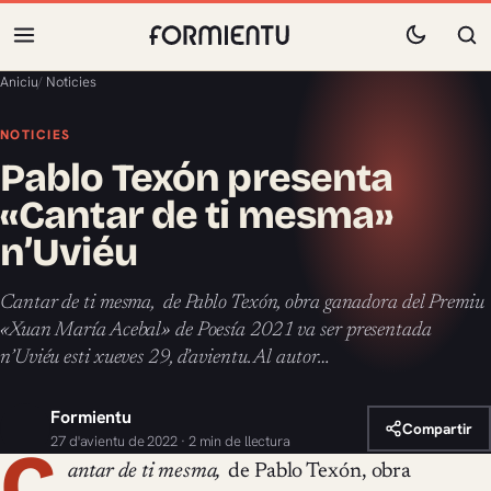
Aniciu
/
Noticies
NOTICIES
Pablo Texón presenta
«Cantar de ti mesma»
n’Uviéu
Cantar de ti mesma, de Pablo Texón, obra ganadora del Premiu
«Xuan María Acebal» de Poesía 2021 va ser presentada
n’Uviéu esti xueves 29, d’avientu. Al autor…
Formientu
Compartir
27 d'avientu de 2022 · 2 min de llectura
C
antar de ti mesma,
de Pablo Texón, obra