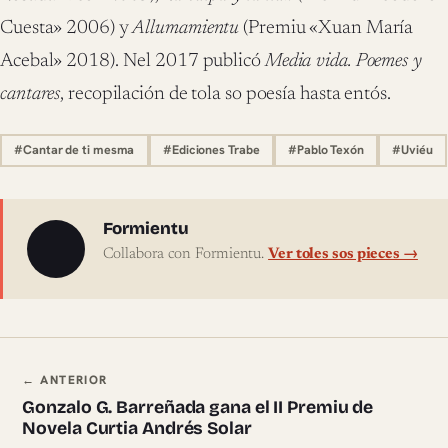
Cuesta» 2006) y
Allumamientu
(Premiu «Xuan María
Acebal» 2018). Nel 2017 publicó
Media vida. Poemes y
cantares
, recopilación de tola so poesía hasta entós.
#Cantar de ti mesma
#Ediciones Trabe
#Pablo Texón
#Uviéu
Sobre l'autor
Formientu
Collabora con Formientu.
Ver toles sos pieces →
Navegación ente pieces
← ANTERIOR
Gonzalo G. Barreñada gana el II Premiu de
Novela Curtia Andrés Solar