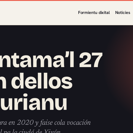
Formientu dixital
Noticies
ntama’l 27
 dellos
turianu
ra en 2020 y faise cola vocación
l pa la ciudá de Xixón.…