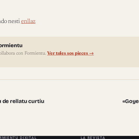
do nesti
enllaz
l'autor
ormientu
ollabora con Formientu.
Ver toles sos pieces →
te pieces
de rellatu curtiu
«Goye
RMIENTU DIXITAL
LA REVISTA