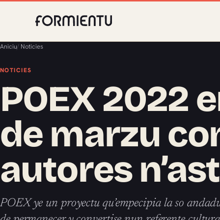
Aniciu
/
Noticies
NOTICIES
POEX 2022 e
de marzu con
autores n’as
POEX ye un proyectu qu’empecipia la so andadu
de permanecer y convertise nun referente cultura