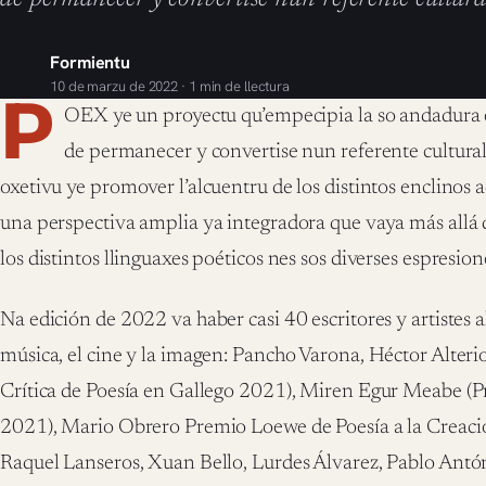
Formientu
10 de marzu de 2022 · 1 min de llectura
P
OEX ye un proyectu qu’empecipia la so andadura 
de permanecer y convertise nun referente cultural 
oxetivu ye promover l’alcuentru de los distintos enclinos 
una perspectiva amplia ya integradora que vaya más allá 
los distintos llinguaxes poéticos nes sos diverses espresione
Na edición de 2022 va haber casi 40 escritores y artistes al
música, el cine y la imagen: Pancho Varona, Héctor Alteri
Crítica de Poesía en Gallego 2021), Miren Egur Meabe (P
2021), Mario Obrero Premio Loewe de Poesía a la Creació
Raquel Lanseros, Xuan Bello, Lurdes Álvarez, Pablo Antó