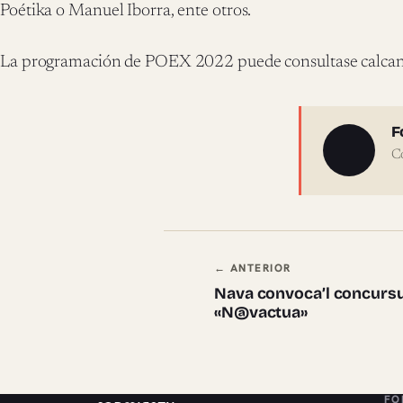
Poétika o Manuel Iborra, ente otros.
La programación de POEX 2022 puede consultase calcan
Sobre 
F
C
Navegación en
← ANTERIOR
Nava convoca’l concursu 
«N@vactua»
FO