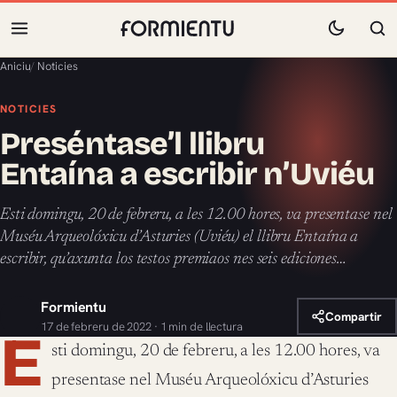
Aniciu
/
Noticies
NOTICIES
Preséntase’l llibru
Entaína a escribir n’Uviéu
Esti domingu, 20 de febreru, a les 12.00 hores, va presentase nel
Muséu Arqueolóxicu d’Asturies (Uviéu) el llibru Entaína a
escribir, qu’axunta los testos premiaos nes seis ediciones…
Formientu
Compartir
17 de febreru de 2022 · 1 min de llectura
E
sti domingu, 20 de febreru, a les 12.00 hores, va
presentase nel Muséu Arqueolóxicu d’Asturies