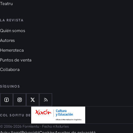
Teatru
LA REVISTA
Quién somos
Autores
Hemeroteca
Puntos de venta
Collabora
SÍGUINOS
COL SOFITU DE
© 2006–2026 Formientu · Fecho n'Asturies
Avisu llegal
Privacidá
Cookies
Axustes de privacidá