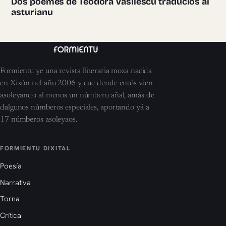
Dos poemes de Teodora Vasilescu traducíos al
asturianu
Formientu ye una revista lliteraria moza nacida
en Xixón nel añu 2006 y que dende entós vien
asoleyando al menos un númberu añal, amás de
dalgunos númberos especiales, aportando yá a
17 númberos asoleyaos.
FORMIENTU DIXITAL
Poesía
Narrativa
Torna
Crítica