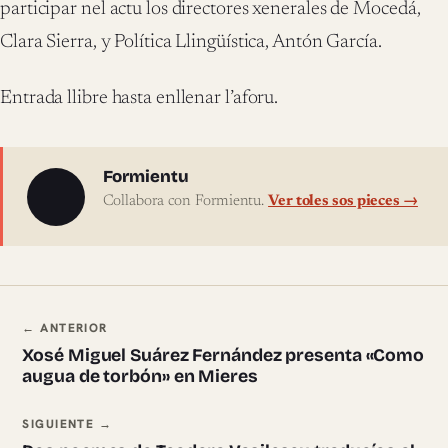
participar nel actu los directores xenerales de Mocedá,
Clara Sierra, y Política Llingüística, Antón García.
Entrada llibre hasta enllenar l’aforu.
Sobre l'autor
Formientu
Collabora con Formientu.
Ver toles sos pieces →
Navegación ente pieces
← ANTERIOR
Xosé Miguel Suárez Fernández presenta «Como
augua de torbón» en Mieres
SIGUIENTE →