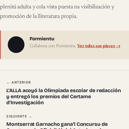
plenitú adulta y cola vista puesta na visibilización y
promoción de la lliteratura propia.
Sobre l'autor
Formientu
Collabora con Formientu.
Ver toles sos pieces →
Navegación ente pieces
← ANTERIOR
L’ALLA acoyó la Olimpiada escolar de redacción
y entregó los premios del Certame
d’Investigación
SIGUIENTE →
Montserrat Garnacho gana’l Concursu de