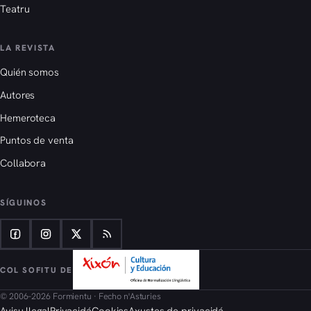
Teatru
LA REVISTA
Quién somos
Autores
Hemeroteca
Puntos de venta
Collabora
SÍGUINOS
COL SOFITU DE
© 2006–2026 Formientu · Fecho n'Asturies
Avisu llegal
Privacidá
Cookies
Axustes de privacidá