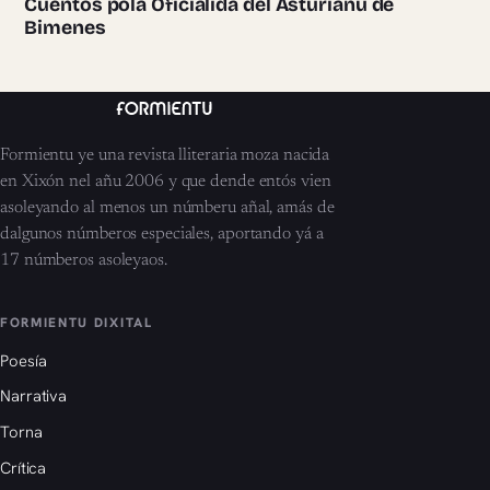
Cuentos pola Oficialidá del Asturianu de
Bimenes
Formientu ye una revista lliteraria moza nacida
en Xixón nel añu 2006 y que dende entós vien
asoleyando al menos un númberu añal, amás de
dalgunos númberos especiales, aportando yá a
17 númberos asoleyaos.
FORMIENTU DIXITAL
Poesía
Narrativa
Torna
Crítica