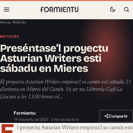
Aniciu
/
Noticies
NOTICIES
Preséntase’l proyectu
Asturian Writers esti
sábadu en Mieres
El proyectu Asturian Writers empieza’l so camín esti sábadu 21
d’avientu en Mieres del Camín. Va ser na Llibrería-Café La
Llocura a les 13:00 hores col…
Formientu
Compartir
19 d'avientu de 2024 · 2 min de llectura
E
l proyectu Asturian Writers empieza’l so camín esti