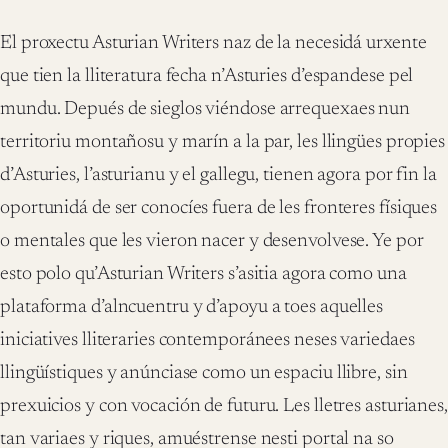
El proxectu Asturian Writers naz de la necesidá urxente
que tien la lliteratura fecha n’Asturies d’espandese pel
mundu. Depués de sieglos viéndose arrequexaes nun
territoriu montañosu y marín a la par, les llingües propies
d’Asturies, l’asturianu y el gallegu, tienen agora por fin la
oportunidá de ser conocíes fuera de les fronteres físiques
o mentales que les vieron nacer y desenvolvese. Ye por
esto polo qu’Asturian Writers s’asitia agora como una
plataforma d’alncuentru y d’apoyu a toes aquelles
iniciatives lliteraries contemporánees neses variedaes
llingüístiques y anúnciase como un espaciu llibre, sin
prexuicios y con vocación de futuru. Les lletres asturianes,
tan variaes y riques, amuéstrense nesti portal na so