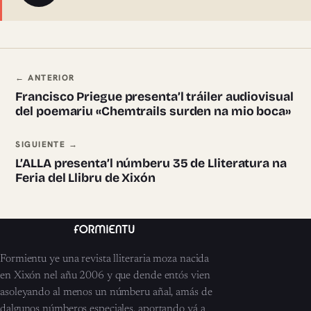
Navegación ente pieces
← ANTERIOR
Francisco Priegue presenta’l tráiler audiovisual
del poemariu «Chemtrails surden na mio boca»
SIGUIENTE →
L’ALLA presenta’l númberu 35 de Lliteratura na
Feria del Llibru de Xixón
Formientu ye una revista lliteraria moza nacida
en Xixón nel añu 2006 y que dende entós vien
asoleyando al menos un númberu añal, amás de
dalgunos númberos especiales, aportando yá a