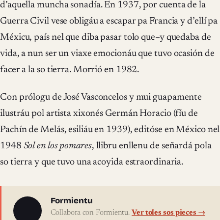
d’aquella muncha sonadía. En 1937, por cuenta de la
Guerra Civil vese obligáu a escapar pa Francia y d’ellí pa
Méxicu, país nel que diba pasar tolo que–y quedaba de
vida, a nun ser un viaxe emocionáu que tuvo ocasión de
facer a la so tierra. Morrió en 1982.
Con prólogu de José Vasconcelos y mui guapamente
ilustráu pol artista xixonés Germán Horacio (fíu de
Pachín de Melás, esiliáu en 1939), editóse en México nel
1948
Sol en los pomares
, llibru enllenu de señardá pola
so tierra y que tuvo una acoyida estraordinaria.
Sobre l'autor
Formientu
Collabora con Formientu.
Ver toles sos pieces →