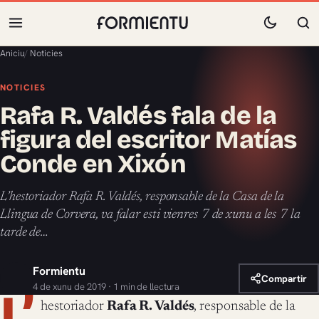
Aniciu
/
Noticies
NOTICIES
Rafa R. Valdés fala de la
figura del escritor Matías
Conde en Xixón
L’hestoriador Rafa R. Valdés, responsable de la Casa de la
Llingua de Corvera, va falar esti vienres 7 de xunu a les 7 la
tarde de…
Formientu
Compartir
4 de xunu de 2019 · 1 min de llectura
L’
hestoriador
Rafa R. Valdés
, responsable de la