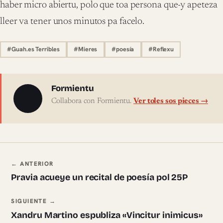
haber micro abiertu, polo que toa persona que-y apeteza
lleer va tener unos minutos pa facelo.
#Guah.es Terribles
#Mieres
#poesía
#Reflexu
Sobre l'autor
Formientu
Collabora con Formientu.
Ver toles sos pieces →
Navegación ente pieces
← ANTERIOR
Pravia acueye un recital de poesía pol 25P
SIGUIENTE →
Xandru Martino espubliza «Vincitur inimicus»