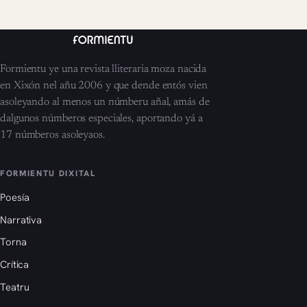
Formientu ye una revista lliteraria moza nacida
en Xixón nel añu 2006 y que dende entós vien
asoleyando al menos un númberu añal, amás de
dalgunos númberos especiales, aportando yá a
17 númberos asoleyaos.
FORMIENTU DIXITAL
Poesía
Narrativa
Torna
Crítica
Teatru