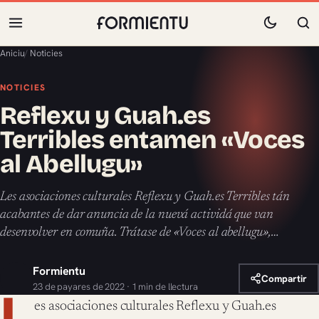
Aniciu
/
Noticies
NOTICIES
Reflexu y Guah.es
Terribles entamen «Voces
al Abellugu»
Les asociaciones culturales Reflexu y Guah.es Terribles tán
acabantes de dar anuncia de la nuevá actividá que van
desenvolver en comuña. Trátase de «Voces al abellugu»,…
Formientu
Compartir
23 de payares de 2022 · 1 min de llectura
L
es asociaciones culturales Reflexu y Guah.es