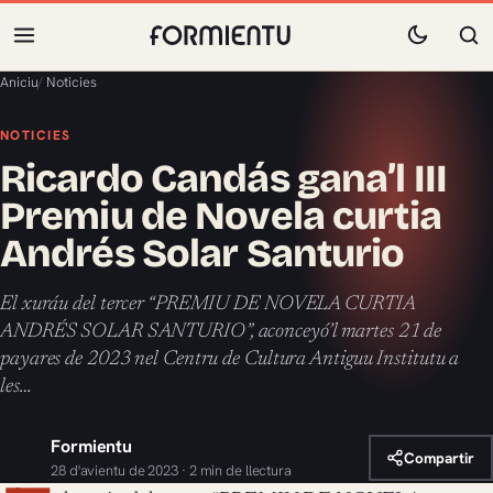
Aniciu
/
Noticies
NOTICIES
Ricardo Candás gana’l III
Premiu de Novela curtia
Andrés Solar Santurio
El xuráu del tercer “PREMIU DE NOVELA CURTIA
ANDRÉS SOLAR SANTURIO”, aconceyó’l martes 21 de
payares de 2023 nel Centru de Cultura Antiguu Institutu a
les…
Formientu
Compartir
28 d'avientu de 2023 · 2 min de llectura