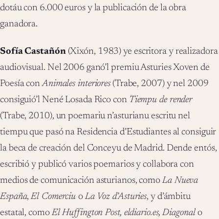
dotáu con 6.000 euros y la publicación de la obra
ganadora.
Sofía Castañón
(Xixón, 1983) ye escritora y realizadora
audiovisual. Nel 2006 ganó’l premiu Asturies Xoven de
Poesía con
Animales interiores
(Trabe, 2007) y nel 2009
consiguió’l Nené Losada Rico con
Tiempu de render
(Trabe, 2010), un poemariu n’asturianu escritu nel
tiempu que pasó na Residencia d’Estudiantes al consiguir
la beca de creación del Conceyu de Madrid. Dende entós,
escribió y publicó varios poemarios y collabora con
medios de comunicación asturianos, como
La Nueva
España
,
El Comerciu
o
La Voz d’Asturies
, y d’ámbitu
estatal, como
El Huffington Post, eldiario.es, Diagonal
o