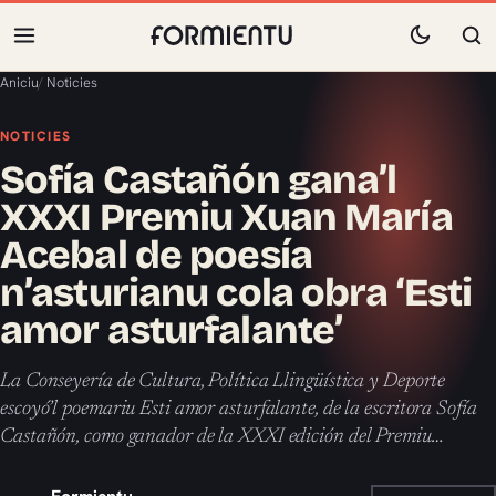
Aniciu
/
Noticies
NOTICIES
Sofía Castañón gana’l
XXXI Premiu Xuan María
Acebal de poesía
n’asturianu cola obra ‘Esti
amor asturfalante’
La Conseyería de Cultura, Política Llingüística y Deporte
escoyó’l poemariu Esti amor asturfalante, de la escritora Sofía
Castañón, como ganador de la XXXI edición del Premiu…