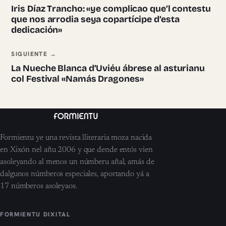
Iris Díaz Trancho: «ye complicao que’l contestu
que nos arrodia seya copartícipe d’esta
dedicación»
SIGUIENTE →
La Nueche Blanca d’Uviéu ábrese al asturianu
col Festival «Namás Dragones»
Formientu ye una revista lliteraria moza nacida
en Xixón nel añu 2006 y que dende entós vien
asoleyando al menos un númberu añal, amás de
dalgunos númberos especiales, aportando yá a
17 númberos asoleyaos.
FORMIENTU DIXITAL