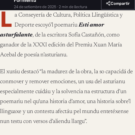
Formientu
Compartir
24 de setiembre de 2025 · 2 min de llectura
L
a Conseyería de Cultura, Política Llingüística y
Deporte escoyó’l poemariu
Esti amor
asturfalante
, de la escritora Sofía Castañón, como
ganador de la XXXI edición del Premiu Xuan María
Acebal de poesía n’asturianu.
El xuráu destacó “la madurez de la obra, la so capacidá de
conmover y remover emociones, un usu del asturianu
especialmente cuidáu y la solvencia na estructura d’un
poemariu nel qu’una historia d’amor, una historia sobre’l
llinguaxe y un contestu afectáu pel mundu entetéxense
nun testu con versos d’aliendu llargu”.