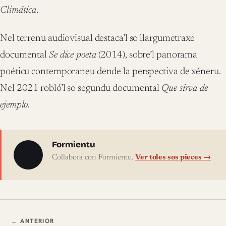
Climática
.
Nel terrenu audiovisual destaca’l so llargumetraxe
documental
Se dice poeta
(2014), sobre’l panorama
poéticu contemporaneu dende la perspectiva de xéneru.
Nel 2021 robló’l so segundu documental
Que sirva de
ejemplo.
Sobre l'autor
Formientu
Collabora con Formientu.
Ver toles sos pieces →
Navegación ente pieces
← ANTERIOR