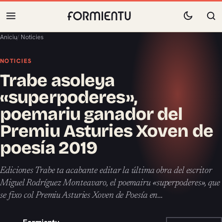
Aniciu
/
Noticies
NOTICIES
Trabe asoleya
«superpoderes»,
poemariu ganador del
Premiu Asturies Xoven de
poesía 2019
Ediciones Trabe ta acabante editar la última obra del escritor
Miguel Rodríguez Monteavaro, el poemairu «superpoderes», que
se fixo col Premiu Asturies Xoven de Poesía en…