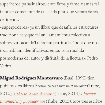
superhéroe pa salir airosu ente fama y fame: namás fai
falta ser consciente de que cada pasu que vamos dando
defínenos.
«superpoderes» ye un llibru que desafía les estructures
tradicionales y que fai un llamamientu colectivu a
sobrevivir sacando’l máximu partíu a la época que nos
toca habitar. Identificáivos, entós, cola ruralidá
posmoderna del autor y disfrutái de la llectura», Pedro
Vedro.
Miguel Rodríguez Monteavaro
(Bual, 1990) tien
publicao los llibros
Trenta razóis pra nun medrar
(Trabe,
2010),
Todos os tristes de mayo
(Trabe, 2014) y
Poemas
pr’amantes y paquidermos
(Trabe, 2015), toos trés escritos