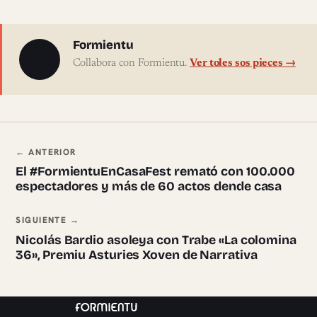
Sobre l'autor
Formientu
Collabora con Formientu.
Ver toles sos pieces →
Navegación ente pieces
← ANTERIOR
El #FormientuEnCasaFest remató con 100.000
espectadores y más de 60 actos dende casa
SIGUIENTE →
Nicolás Bardio asoleya con Trabe «La colomina
36», Premiu Asturies Xoven de Narrativa