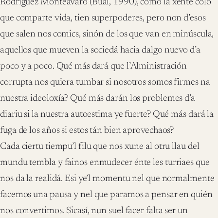
Rodríguez Monteavaro (Bual, 1990), como la xente colo
que comparte vida, tien superpoderes, pero non d’esos
que salen nos comics, sinón de los que van en minúscula,
aquellos que mueven la sociedá hacia dalgo nuevo d’a
poco y a poco. Qué más dará que l’Alministración
corrupta nos quiera tumbar si nosotros somos firmes na
nuestra ideoloxía? Qué más darán los problemes d’a
diariu si la nuestra autoestima ye fuerte? Qué más dará la
fuga de los años si estos tán bien aprovechaos?
Cada ciertu tiempu’l filu que nos xune al otru llau del
mundu tembla y fainos enmudecer énte les turriaes que
nos da la realidá. Esi ye’l momentu nel que normalmente
facemos una pausa y nel que paramos a pensar en quién
nos convertimos. Sicasí, nun suel facer falta ser un