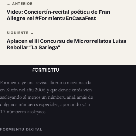
Navegación ente pieces
← ANTERIOR
Videu: Conciertín-recital poéticu de Fran
Allegre nel #FormientuEnCasaFest
SIGUIENTE →
Aplacen el III Concursu de Microrrellatos Luisa
Rebollar “La Sariega”
Formientu ye una revista lliteraria moza nacida
en Xixón nel añu 2006 y que dende entós vien
asoleyando al menos un númberu añal, amás de
dalgunos númberos especiales, aportando yá a
17 númberos asoleyaos.
FORMIENTU DIXITAL