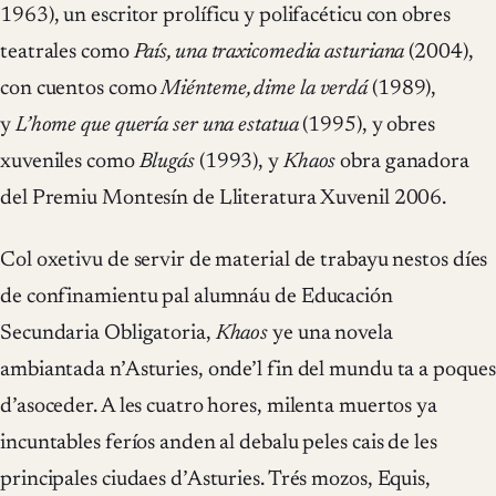
1963), un escritor prolíficu y polifacéticu con obres
teatrales como
País, una traxicomedia asturiana
(2004),
con cuentos como
Miénteme, dime la verdá
(1989),
y
L’home que quería ser una estatua
(1995), y obres
xuveniles como
Blugás
(1993), y
Khaos
obra ganadora
del Premiu Montesín de Lliteratura Xuvenil 2006.
Col oxetivu de servir de material de trabayu nestos díes
de confinamientu pal alumnáu de Educación
Secundaria Obligatoria,
Khaos
ye una novela
ambiantada n’Asturies, onde’l fin del mundu ta a poques
d’asoceder. A les cuatro hores, milenta muertos ya
incuntables feríos anden al debalu peles cais de les
principales ciudaes d’Asturies. Trés mozos, Equis,