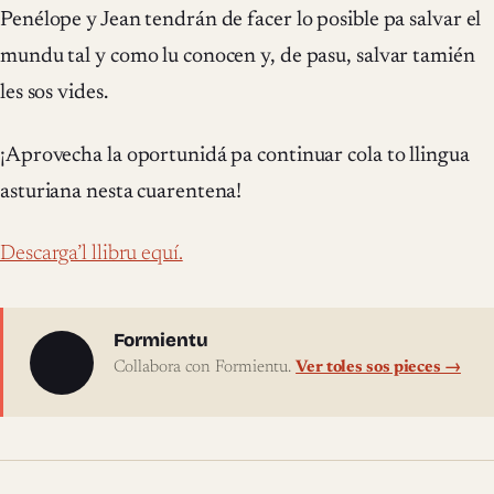
Penélope y Jean tendrán de facer lo posible pa salvar el
mundu tal y como lu conocen y, de pasu, salvar tamién
les sos vides.
¡Aprovecha la oportunidá pa continuar cola to llingua
asturiana nesta cuarentena!
Descarga’l llibru equí.
Sobre l'autor
Formientu
Collabora con Formientu.
Ver toles sos pieces →