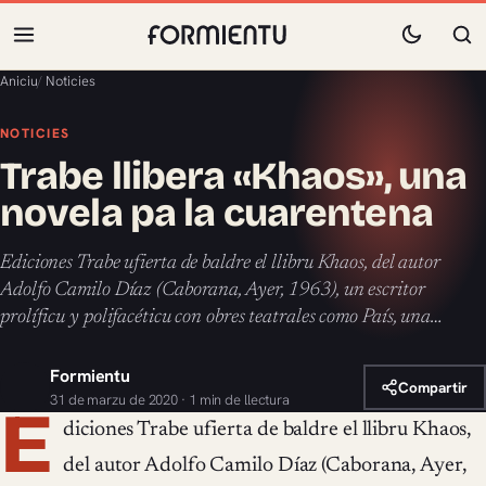
Aniciu
/
Noticies
NOTICIES
Trabe llibera «Khaos», una
novela pa la cuarentena
Ediciones Trabe ufierta de baldre el llibru Khaos, del autor
Adolfo Camilo Díaz (Caborana, Ayer, 1963), un escritor
prolíficu y polifacéticu con obres teatrales como País, una…
Formientu
Compartir
31 de marzu de 2020 · 1 min de llectura
E
diciones Trabe ufierta de baldre el llibru Khaos,
del autor Adolfo Camilo Díaz (Caborana, Ayer,