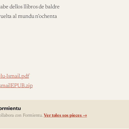
be dellos llibros de baldre
a vuelta al mundu n’ochenta
u-Ismail.pdf
IsmailEPUB.zip
l'autor
ormientu
ollabora con Formientu.
Ver toles sos pieces →