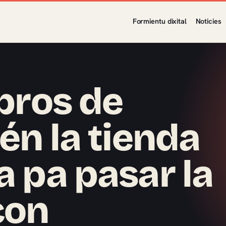
Formientu dixital
Noticies
ibros de
ién la tienda
a pa pasar la
con