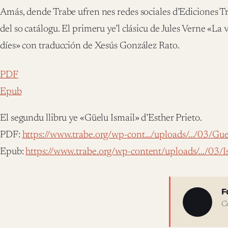
Amás, dende Trabe ufren nes redes sociales d’Ediciones Tra
del so catálogu. El primeru ye’l clásicu de Jules Verne «L
díes» con traducción de Xesús González Rato.
PDF
Epub
El segundu llibru ye «Güelu Ismail» d’Esther Prieto.
PDF:
https://www.trabe.org/wp-cont…/uploads/…/03/Guel
Epub:
https://www.trabe.org/wp-content/uploads/…/03/
Sobre 
F
C