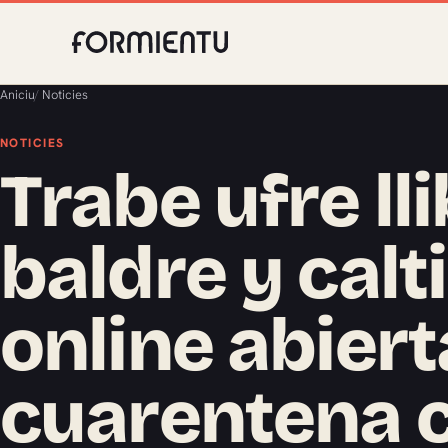
Aniciu
/
Noticies
NOTICIES
Trabe ufre ll
baldre y calt
online abiert
cuarentena 