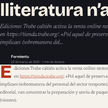
lliteratura n
Ediciones Trabe caltién activa la venta online n
en https://tienda.trabe.org/. «Pol aquel de preserv
implicaes (sobremanera del…
Formientu
22 de marzu de 2020 · 1 min de llectura
E
diciones Trabe caltién activa la venta online nest
en
https://tienda.trabe.org/
. «Pol aquel de preservar
implicaes (sobremanera del personal del sector tresportes
editorial, van concentrar la preparación y unviu de paque
(vienres).