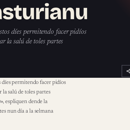
’asturianu
estos díes permitendo facer pidíos
ar la salú de toles partes
os díes permitendo facer pidíos
 la salú de toles partes
)», espliquen dende la
tes nun día a la selmana