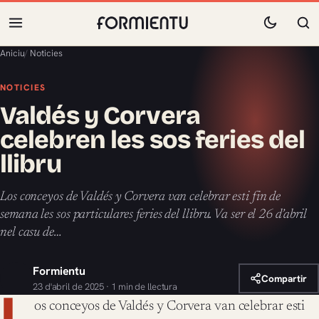
Aniciu
/
Noticies
NOTICIES
Valdés y Corvera
celebren les sos feries del
llibru
Los conceyos de Valdés y Corvera van celebrar esti fin de
semana les sos particulares feries del llibru. Va ser el 26 d’abril
nel casu de…
Formientu
Compartir
23 d'abril de 2025 · 1 min de llectura
L
os conceyos de Valdés y Corvera van celebrar esti