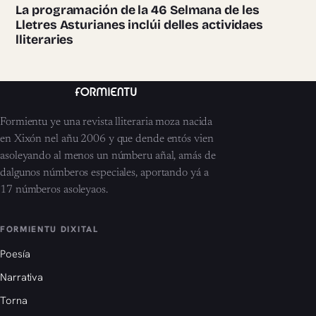
La programación de la 46 Selmana de les
Lletres Asturianes inclúi delles actividaes
lliteraries
Formientu ye una revista lliteraria moza nacida
en Xixón nel añu 2006 y que dende entós vien
asoleyando al menos un númberu añal, amás de
dalgunos númberos especiales, aportando yá a
17 númberos asoleyaos.
FORMIENTU DIXITAL
Poesía
Narrativa
Torna