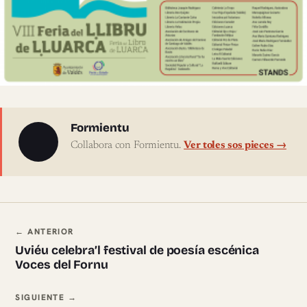
Sobre l'autor
Formientu
Collabora con Formientu.
Ver toles sos pieces →
Navegación ente pieces
← ANTERIOR
Uviéu celebra’l festival de poesía escénica
Voces del Fornu
SIGUIENTE →