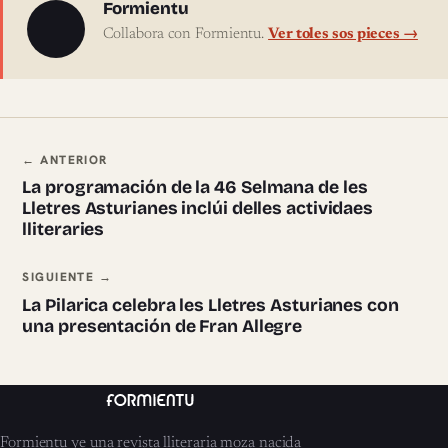
Sobre l'autor
Formientu
Collabora con Formientu.
Ver toles sos pieces →
Navegación ente pieces
← ANTERIOR
La programación de la 46 Selmana de les
Lletres Asturianes inclúi delles actividaes
lliteraries
SIGUIENTE →
La Pilarica celebra les Lletres Asturianes con
una presentación de Fran Allegre
Formientu ye una revista lliteraria moza nacida