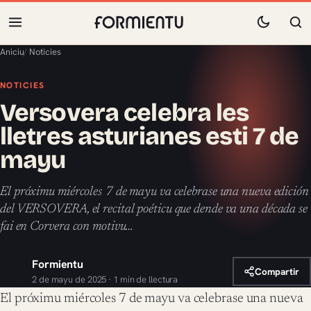
Aniciu
/
Noticies
NOTICIES
Versovera celebra les
lletres asturianes esti 7 de
mayu
El próximu miércoles 7 de mayu va celebrase una nueva edición
del VERSOVERA, el recital poéticu que dende va una década se
fai en Corvera con motivu…
Formientu
Compartir
2 de mayu de 2025 · 1 min de llectura
El próximu miércoles 7 de mayu va celebrase una nueva