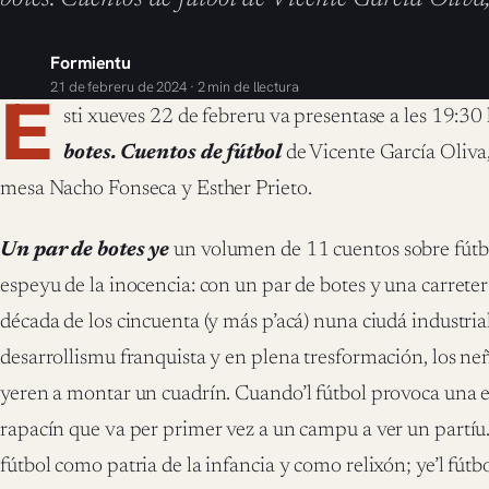
Formientu
21 de febreru de 2024 · 2 min de llectura
E
sti xueves 22 de febreru va presentase a les 19:30 
botes. Cuentos de fútbol
de Vicente García Oliva
mesa Nacho Fonseca y Esther Prieto.
Un par de botes ye
un volumen de 11 cuentos sobre fútbo
espeyu de la inocencia: con un par de botes y una carrete
década de los cincuenta (y más p’acá) nuna ciudá industria
desarrollismu franquista y en plena tresformación, los neñ
yeren a montar un cuadrín. Cuando’l fútbol provoca una e
rapacín que va per primer vez a un campu a ver un partí
fútbol como patria de la infancia y como relixón; ye’l fú