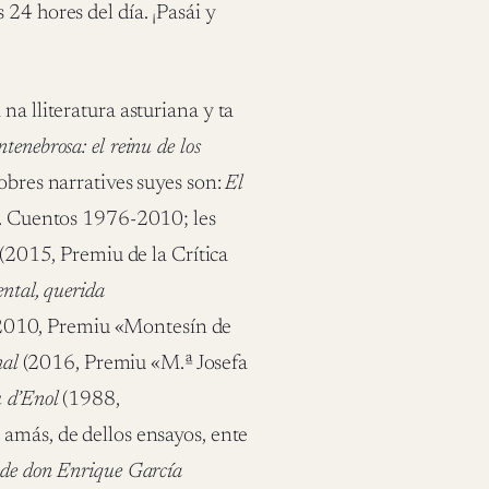
24 hores del día. ¡Pasái y
na lliteratura asturiana y ta
ntenebrosa: el reinu de los
obres narratives suyes son:
El
e. Cuentos 1976-2010; les
(2015, Premiu de la Crítica
ntal, querida
2010, Premiu «Montesín de
nal
(2016, Premiu «M.ª Josefa
 d’Enol
(1988,
 amás, de dellos ensayos, ente
 de don Enrique García