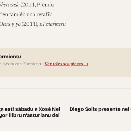
Sherezade
(2011, Premiu
ien tamién una retafila
Deva y yo
(2011),
El marineru
l'autor
ormientu
ollabora con Formientu.
Ver toles sos pieces →
te pieces
ga esti sábadu a Xosé Nel
Diego Solís presente nel 
or llibru n’asturianu del