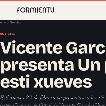
Aniciu
/
Noticies
NOTICIES
Vicente Garc
presenta Un 
esti xueves
Esti xueves 22 de febreru va presentase a les 19
botes. Cuentos de fútbol de Vicente García Oliv