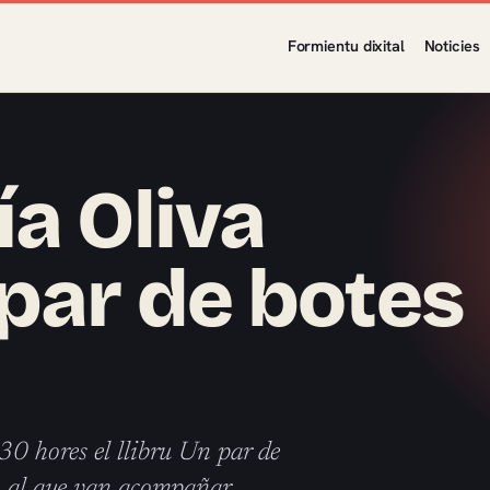
Formientu dixital
Noticies
ía Oliva
par de botes
:30 hores el llibru Un par de
a, al que van acompañar…