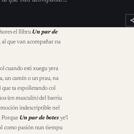
hores el llibru
Un par de
, al que van acompañar na
l cuando esti xuegu yera
ra, un camín o un prau, na
l que ta espolletando col
os (en masculín) del barriu
moción indescriptible nel
u. Porque
Un par de botes
ye’l
tbol como pasión nun tiempu