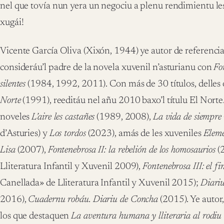
nel que tovía nun yera un negociu a plenu rendimientu les 
xugái!
Vicente García Oliva (Xixón, 1944) ye autor de referencia 
consideráu’l padre de la novela xuvenil n’asturianu con
Fo
silentes
(1984, 1992, 2011). Con más de 30 títulos, delles 
Norte
(1991), reeditáu nel añu 2010 baxo’l títulu El Nort
noveles
L’aire les castañes
(1989, 2008),
La vida de siempre
d’Asturies) y
Los tordos
(2023), amás de les xuveniles
Eleme
Lisa
(2007),
Fontenebrosa II: la rebelión de los homosaurios
(
Lliteratura Infantil y Xuvenil 2009),
Fontenebrosa III: el fi
Canellada» de Lliteratura Infantil y Xuvenil 2015);
Diariu
2016),
Cuadernu robáu. Diariu de Concha
(2015). Ye autor,
los que destaquen
La aventura humana y lliteraria al rodiu