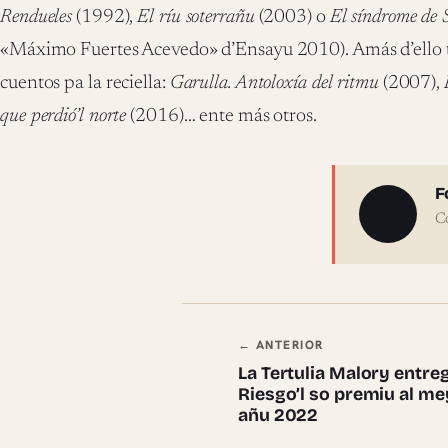
Rendueles
(1992),
El ríu soterrañu
(2003) o
El síndrome de 
«Máximo Fuertes Acevedo» d’Ensayu 2010). Amás d’ello t
cuentos pa la reciella:
Garulla. Antoloxía del ritmu
(2007),
que perdió’l norte
(2016)… ente más otros.
Sobre 
F
C
Navegación en
← ANTERIOR
La Tertulia Malory entre
Riesgo’l so premiu al mey
añu 2022