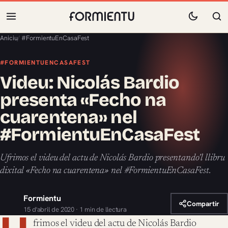
Aniciu
/
#FormientuEnCasaFest
#FORMIENTUENCASAFEST
Videu: Nicolás Bardio
presenta «Fecho na
cuarentena» nel
#FormientuEnCasaFest
Ufrimos el videu del actu de Nicolás Bardio presentando’l llibru
dixital «Fecho na cuarentena» nel #FormientuEnCasaFest.
Formientu
Compartir
15 d'abril de 2020 · 1 min de llectura
frimos el videu del actu de Nicolás Bardio