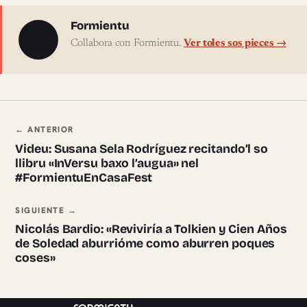
Sobre l'autor
Formientu
Collabora con Formientu.
Ver toles sos pieces →
Navegación ente pieces
← ANTERIOR
Videu: Susana Sela Rodríguez recitando’l so
llibru «InVersu baxo l’augua» nel
#FormientuEnCasaFest
SIGUIENTE →
Nicolás Bardio: «Reviviría a Tolkien y Cien Años
de Soledad aburrióme como aburren poques
coses»