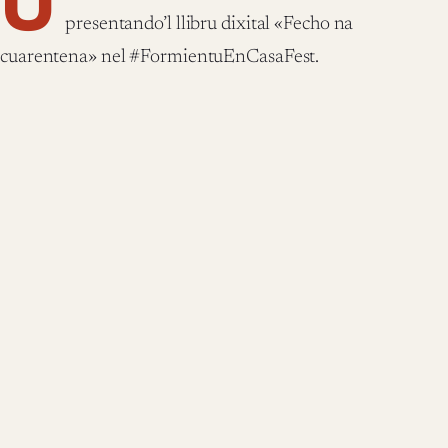
U
presentando’l llibru dixital «Fecho na
cuarentena» nel #FormientuEnCasaFest.