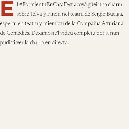
E
l #FormientuEnCasaFest acoyó güei una charra
sobre Telva y Pinón nel teatru de Sergio Buelga,
espertu en teatru y miembru de la Compañía Asturiana
de Comedies. Dexámoste’l videu completu por si nun
pudisti ver la charra en directo.