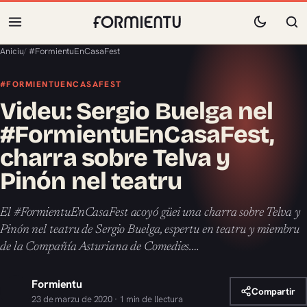
Aniciu
/
#FormientuEnCasaFest
#FORMIENTUENCASAFEST
Videu: Sergio Buelga nel
#FormientuEnCasaFest,
charra sobre Telva y
Pinón nel teatru
El #FormientuEnCasaFest acoyó güei una charra sobre Telva y
Pinón nel teatru de Sergio Buelga, espertu en teatru y miembru
de la Compañía Asturiana de Comedies.…
Formientu
Compartir
23 de marzu de 2020 · 1 min de llectura