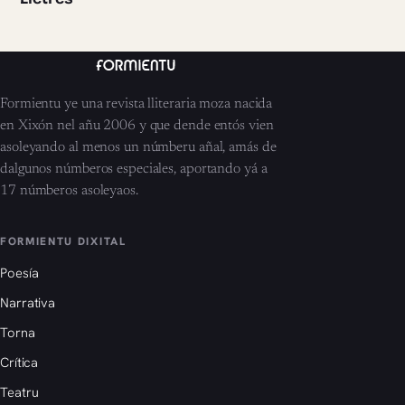
Formientu ye una revista lliteraria moza nacida
en Xixón nel añu 2006 y que dende entós vien
asoleyando al menos un númberu añal, amás de
dalgunos númberos especiales, aportando yá a
17 númberos asoleyaos.
FORMIENTU DIXITAL
Poesía
Narrativa
Torna
Crítica
Teatru