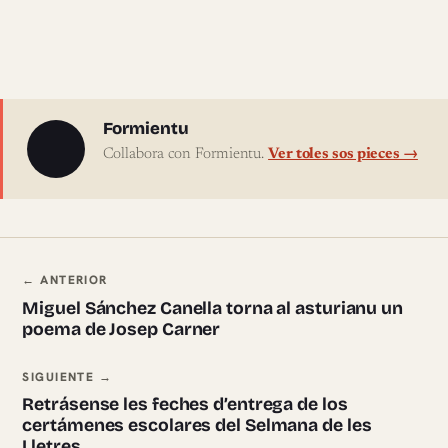
Sobre l'autor
Formientu
Collabora con Formientu.
Ver toles sos pieces →
Navegación ente pieces
← ANTERIOR
Miguel Sánchez Canella torna al asturianu un
poema de Josep Carner
SIGUIENTE →
Retrásense les feches d’entrega de los
certámenes escolares del Selmana de les
Lletres