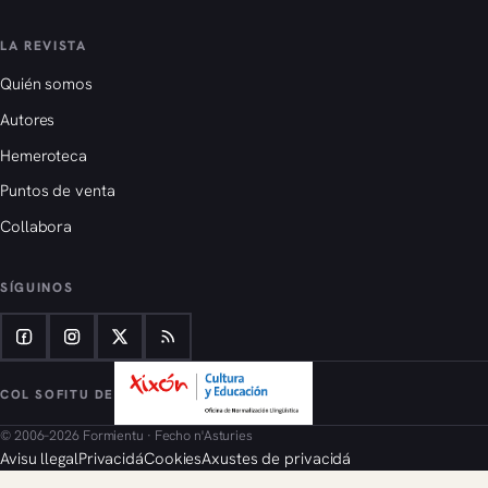
LA REVISTA
Quién somos
Autores
Hemeroteca
Puntos de venta
Collabora
SÍGUINOS
COL SOFITU DE
© 2006–2026 Formientu · Fecho n'Asturies
Avisu llegal
Privacidá
Cookies
Axustes de privacidá