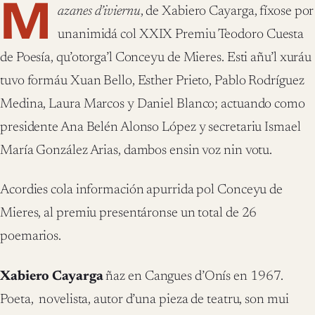
M
azanes d’iviernu
, de Xabiero Cayarga, fíxose por
unanimidá col XXIX Premiu Teodoro Cuesta
de Poesía, qu’otorga’l Conceyu de Mieres. Esti añu’l xuráu
tuvo formáu Xuan Bello, Esther Prieto, Pablo Rodríguez
Medina, Laura Marcos y Daniel Blanco; actuando como
presidente Ana Belén Alonso López y secretariu Ismael
María González Arias, dambos ensin voz nin votu.
Acordies cola información apurrida pol Conceyu de
Mieres, al premiu presentáronse un total de 26
poemarios.
Xabiero Cayarga
ñaz en Cangues d’Onís en 1967.
Poeta,
novelista, autor d’una pieza de teatru, son mui