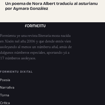
Un poema de Nora Albert traducíu al asturianu
por Aymara González
Formientu ye una revista lliteraria moza nacida
en Xixón nel añu 2006 y que dende entós vien
asoleyando al menos un númberu añal, amás de
dalgunos númberos especiales, aportando yá a
17 númberos asoleyaos.
FORMIENTU DIXITAL
Poesía
Narrativa
Torna
Crítica