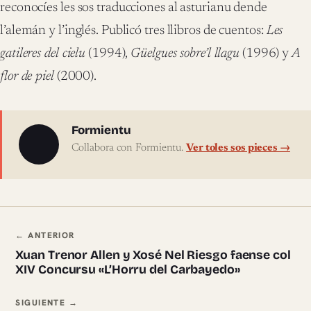
reconocíes les sos traducciones al asturianu dende
l’alemán y l’inglés. Publicó tres llibros de cuentos:
Les
gatileres del cielu
(1994),
Güelgues sobre’l llagu
(1996) y
A
flor de piel
(2000).
Sobre l'autor
Formientu
Collabora con Formientu.
Ver toles sos pieces →
Navegación ente pieces
← ANTERIOR
Xuan Trenor Allen y Xosé Nel Riesgo faense col
XIV Concursu «L’Horru del Carbayedo»
SIGUIENTE →