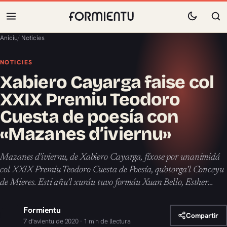
Aniciu
/
Noticies
NOTICIES
Xabiero Cayarga faise col
XXIX Premiu Teodoro
Cuesta de poesía con
«Mazanes d’iviernu»
Mazanes d’iviernu, de Xabiero Cayarga, fíxose por unanimidá
col XXIX Premiu Teodoro Cuesta de Poesía, qu’otorga’l Conceyu
de Mieres. Esti añu’l xuráu tuvo formáu Xuan Bello, Esther…
Formientu
Compartir
7 d'avientu de 2020 · 1 min de llectura