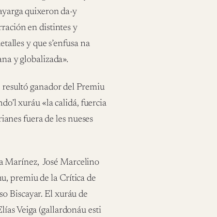
Cayarga quixeron da-y
rración en distintes y
detalles y que s’enfusa na
ana y globalizada».
, resultó ganador del Premiu
do’l xuráu «la calidá, fuercia
urianes fuera de les nueses
a Marínez,
José Marcelino
, premiu de la Crítica de
o Biscayar. El xuráu de
lías Veiga (gallardonáu esti