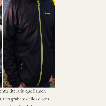
ntu lliterariu que llamen
, tien grabaos dellos discos