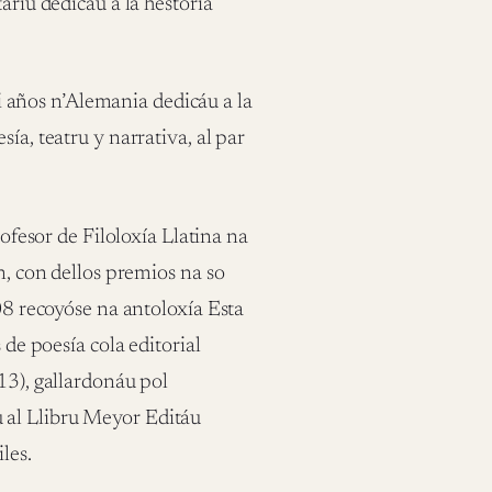
ariu dedicáu a la hestoria
 años n’Alemania dedicáu a la
ía, teatru y narrativa, al par
fesor de Filoloxía Llatina na
n, con dellos premios na so
008 recoyóse na antoloxía Esta
 de poesía cola editorial
13), gallardonáu pol
 al Llibru Meyor Editáu
les.