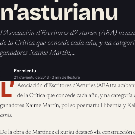
n’asturianu
L’Asociación d’Escritores d’Asturies (AEA) ta aca
de la Crítica que concede cada añu, y na categorí
ganadores Xaime Martín,…
Formientu
21 d'avientu de 2018 · 3 min de llectura
L’
Asociación d’Escritores d’Asturies (AEA) ta acaban
de la Crítica que concede cada añu, y na categoría 
ganadores Xaime Martín, pol so poemariu Hibernia y Xa
atrás.
De la obra de Martínez e
l xuráu destacó «la construcción c