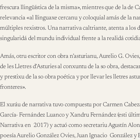
frescura llingüística de la misma», mientres que de la de 
relevancia «al llinguaxe cercanu y coloquial amás de la na
múltiples rexistros. Una narrativa caltriante, atenta a los 
singularidá del mundu individual frente a la realidá cotidi
Amás, otru escritor con obra n’asturianu, Aurelio G. Ovies
de les Lletres d’Asturies al conxuntu de la so obra, destacan
y prestixu de la so obra poética y por llevar les lletres ast
fronteres».
El xuráu de narrativa tuvo compuestu por Carmen Cabez
García- Fernández Luanco y Xandru Fernández (esti últimu
Narrativa en
2017) y actuó como secretariu Agustín Alons
poesía
Aurelio González Ovies, Juan Ignacio
González y E