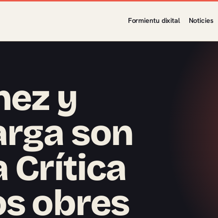
Formientu dixital
Noticies
nez y
arga son
 Crítica
os obres