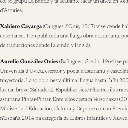
col so grupu La Bande y ta acabante sacar un discu en solit
d’Asturies.
Xabiero Cayarga
(Cangues d’Onís, 1967) vive dende hai
enseñanza. Tien publicada una llarga obra n’asturianu, poes
de traducciones dende l’alemán y l’inglés.
Aurelio González Ovies
(Bañugues, Gozón, 1964) ye pro
Universidá d’Uviéu, escritor y poeta n’asturianu y castellá
trayectoria. La so obra nesta última llingua hasta l’añu 2
luz tan breve (Saltadera). Espublizó siete álbumes ilustraos
asturiana Pintar-Pintar. Ente ellos destaca Versonaxes (20
Ministeriu d’Educación, Cultura y Deporte con un Premiu
n’España 2014 na categoría de Llibros Infantiles y Xuveni