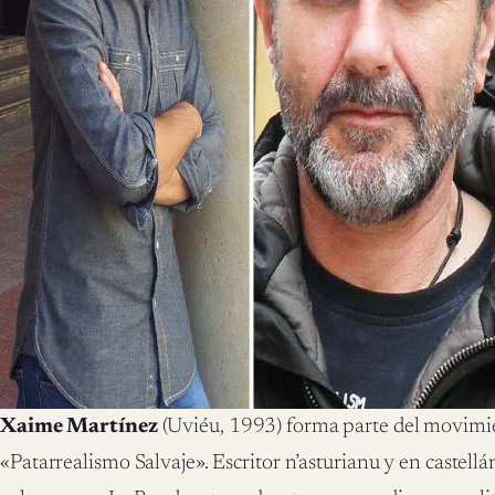
Xaime Martínez
(Uviéu, 1993) forma parte del movimie
«Patarrealismo Salvaje». Escritor n’asturianu y en castellán