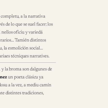
 completu, a la narrativa
s de lo que se suel facer: los
 nellos oficiu y variedá
terarios… Tamién distintos
mu, la esmolición social…
ariaes técniques narratives.
al y la broma son dalgunes de
nez
un poeta clásicu ya
dosu a la vez, a mediu camín
te distintes tradiciones,