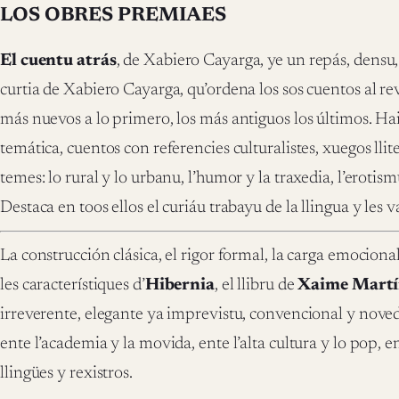
LOS OBRES PREMIAES
El cuentu atrás
, de Xabiero Cayarga, ye un repás, densu,
curtia de Xabiero Cayarga, qu’ordena los sos cuentos al revé
más nuevos a lo primero, los más antiguos los últimos. Hai
temática, cuentos con referencies culturalistes, xuegos lli
temes: lo rural y lo urbanu, l’humor y la traxedia, l’erotis
Destaca en toos ellos el curiáu trabayu de la llingua y les v
La construcción clásica, el rigor formal, la carga emocion
les característiques d’
Hibernia
, el llibru de
Xaime Martí
irreverente, elegante ya imprevistu, convencional y nove
ente l’academia y la movida, ente l’alta cultura y lo pop, en
llingües y rexistros.