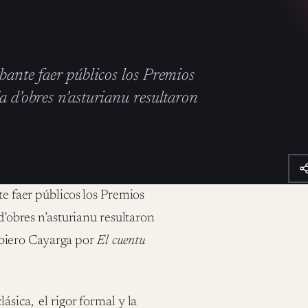
bante faer públicos los Premios
a d’obres n’asturianu resultaron
te faer públicos los Premios
d’obres n’asturianu resultaron
biero Cayarga por
El cuentu
lásica,
el rigor formal y la