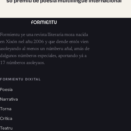
so premiu de poesía multillingüe internacional
Formientu ye una revista lliteraria moza nacida
en Xixón nel añu 2006 y que dende entós vien
asoleyando al menos un númberu añal, amás de
dalgunos númberos especiales, aportando yá a
17 númberos asoleyaos.
FORMIENTU DIXITAL
Poesía
Narrativa
Torna
Crítica
Teatru