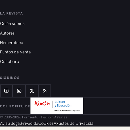
LA REVISTA
Quién somos
Autores
Hemeroteca
Puntos de venta
Collabora
SÍGUINOS
COL SOFITU DE
© 2006–2026 Formientu · Fecho n'Asturies
Avisu llegal
Privacidá
Cookies
Axustes de privacidá