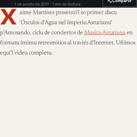
Compartir
1 de xunetu de 2019 · 1 min de llectura
X
aime Martínez presentó’l so primer discu
‘Ósculos d’Agua nel Imperiu Asturianu’
p’Amosando, ciclu de conciertos de
Musica Asturiana
en
formatu íntimu retresmitíos al traviés d’Internet. Ufrimos
equí’l videu completu.