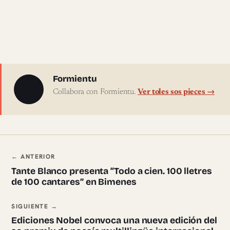
Sobre l'autor
Formientu
Collabora con Formientu.
Ver toles sos pieces →
Navegación ente pieces
← ANTERIOR
Tante Blanco presenta “Todo a cien. 100 lletres
de 100 cantares” en Bimenes
SIGUIENTE →
Ediciones Nobel convoca una nueva edición del