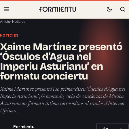
Aniciu
/
Noticies
NOTICIES
Xaime Martínez presentó
‘Ósculos d’Agua nel
Imperiu Asturianu’ en
formatu conciertu
Xaime Martínez presentó’l so primer discu ‘Ósculos d’Agua nel
Imperiu Asturianu’ p’Amosando, ciclu de conciertos de Musica
Asturiana en formatu íntimu retresmitíos al traviés d’Internet.
Ufrimos…
Formientu