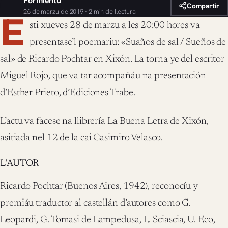
Formientu
Compartir
26 de marzu de 2019 · 2 min de llectura
E
sti xueves 28 de marzu a les 20:00 hores va
presentase’l poemariu: «Suaños de sal / Sueños de
sal» de Ricardo Pochtar en Xixón. La torna ye del escritor
Miguel Rojo, que va tar acompañáu na presentación
d’Esther Prieto, d’Ediciones Trabe.
L’actu va facese na llibrería La Buena Letra de Xixón,
asitiada nel 12 de la cai Casimiro Velasco.
L’AUTOR
Ricardo Pochtar (Buenos Aires, 1942), reconocíu y
premiáu traductor al castellán d’autores como G.
Leopardi, G. Tomasi de Lampedusa, L. Sciascia, U. Eco,