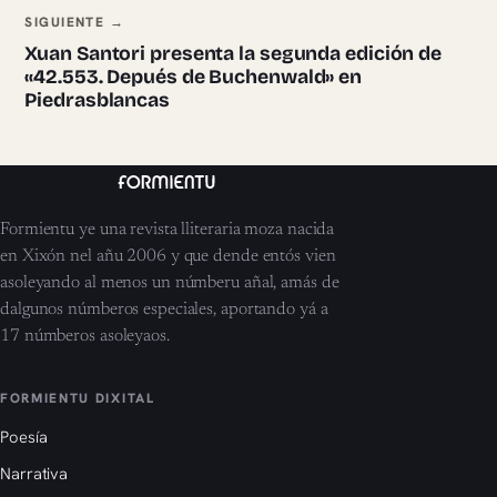
SIGUIENTE →
Xuan Santori presenta la segunda edición de
«42.553. Depués de Buchenwald» en
Piedrasblancas
Formientu ye una revista lliteraria moza nacida
en Xixón nel añu 2006 y que dende entós vien
asoleyando al menos un númberu añal, amás de
dalgunos númberos especiales, aportando yá a
17 númberos asoleyaos.
FORMIENTU DIXITAL
Poesía
Narrativa