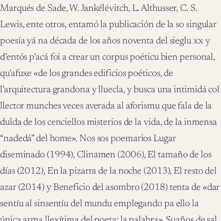
Marqués de Sade, W. Jankélévitch, L. Althusser, C. S.
Lewis, ente otros, entamó la publicación de la so singular
poesía yá na década de los años noventa del sieglu xx y
d’entós p’acá foi a crear un corpus poéticu bien personal,
qu’afuxe «de los grandes edificios poéticos, de
l’arquitectura grandona y lluecla, y busca una intimidá col
llector munches veces averada al aforismu que fala de la
dulda de los cenciellos misterios de la vida, de la inmensa
“nadedá” del home». Nos sos poemarios Lugar
diseminado (1994), Clinamen (2006), El tamaño de los
días (2012), En la pizarra de la noche (2013), El resto del
azar (2014) y Beneficio del asombro (2018) tenta de «dar
sentíu al sinsentíu del mundu emplegando pa ello la
única arma llexítima del poeta: la palabra». Suaños de sal