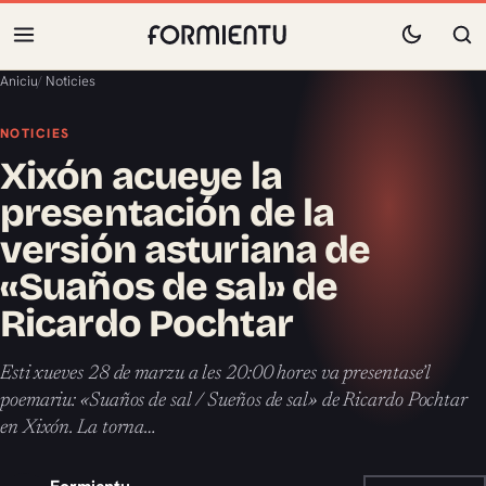
Aniciu
/
Noticies
NOTICIES
Xixón acueye la
presentación de la
versión asturiana de
«Suaños de sal» de
Ricardo Pochtar
Esti xueves 28 de marzu a les 20:00 hores va presentase’l
poemariu: «Suaños de sal / Sueños de sal» de Ricardo Pochtar
en Xixón. La torna…