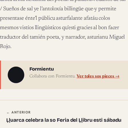
/ Sueños de sal ye l’antoloxía billingüe que-y permite
presentase énte’l públicu asturfalante afatáu colos
mesmos vistíos llingüísticos qu’esti gracies al bon facer
traductor del tamién poeta, y narrador, asturianu Miguel
Rojo.
Sobre l'autor
Formientu
Collabora con Formientu.
Ver toles sos pieces →
Navegación ente pieces
← ANTERIOR
Ḷḷuarca celebra la so Feria del Ḷḷibru esti sábadu