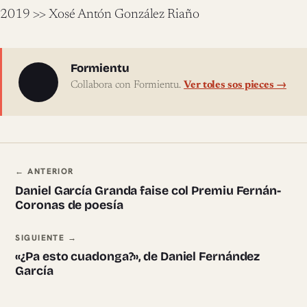
2019 >> Xosé Antón González Riaño
Sobre l'autor
Formientu
Collabora con Formientu.
Ver toles sos pieces →
Navegación ente pieces
← ANTERIOR
Daniel García Granda faise col Premiu Fernán-
Coronas de poesía
SIGUIENTE →
«¿Pa esto cuadonga?», de Daniel Fernández
García