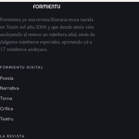
Formientu ye una revista lliteraria moza nacida
en Xixón nel añu 2006 y que dende entós vien
asoleyando al menos un númberu añal, amás de
dalgunos númberos especiales, aportando yá a
17 númberos asoleyaos.
FORMIENTU DIXITAL
Poesía
Narrativa
Torna
Crítica
Teatru
LA REVISTA