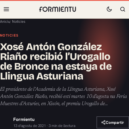
Aniciu
/
Noticies
NOTICIES
Xosé Antón González
Riaño recibió l’Urogallo
de Bronce na estaya de
Llingua Asturiana
El presidente de l’Academia de la Llingua Asturiana, Xosé
Antón González Riaño, recibió esti martes 10 d’agostu na Feria
Muestres d’Asturies, en Xixón, el premiu Urogallo de…
Formientu
Compartir
13 d'agostu de 2021 · 3 min de llectura